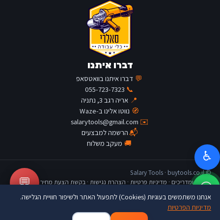
דברו איתנו
💬
דברו איתנו בוואטסאפ
055-723-7323
📞
📍
אריה רגב 3, נתניה
🧭
נווטו אלינו ב-Waze
salarytools@gmail.com
✉️
📬
הרשמה למבצעים
🚚
מעקב משלוח
♿
© Salary Tools · buytools.co.il
💬
כתבות ומדריכים
·
מדיניות פרטיות
·
הצהרת נגישות
·
בקשת הצעת מחיר
אנחנו משתמשים בעוגיות (Cookies) לתפעול האתר ולשיפור חוויית הגלישה.
מדיניות הפרטיות