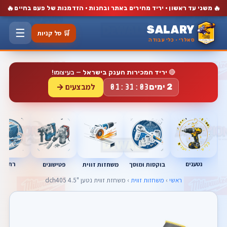
🔥
🔥
משני עד ראשון · יריד מחירים באתר ובחנות · הזדמנות של פעם בחיים
SALARY
☰
🛒 סל קניות
סאלרי · כלי עבודה
🔴
יריד המכירות הענק בישראל
— בעיצומו!
למבצעים →
2 ימים
01:31:01
נטענים
רתכות
בוקסות ומוסך
פטישונים
משחזות זווית
ראשי
›
משחזות זווית
› משחזת זווית נטען "4.5 dch405