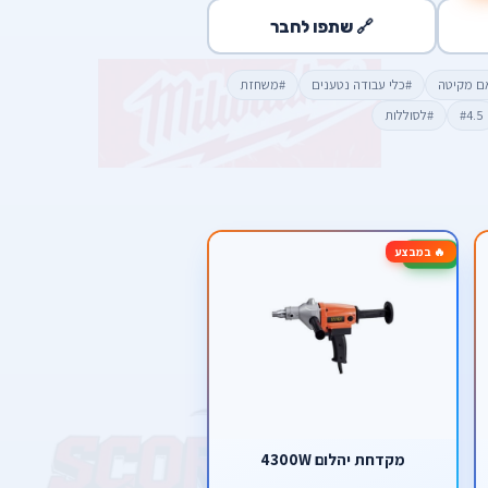
🔗 שתפו לחבר
ם מקיטה
#כלי עבודה נטענים
#משחזת
#4.5
#לסוללות
🔥 במבצע
-40%
מקדחת יהלום 4300W