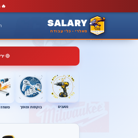
🔥
מ
SALARY
ר
סאלרי · כלי עבודה
🔴
יר
נטענים
בוקסות ומוסך
משחזות