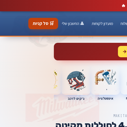
🔥
🛒 סל קניות
לוח
מועדון לקוחות
👤 החשבון שלי
→
כלי מוסך
אינסטלציה
מברגות
ג'קים לרכב
MAKIT