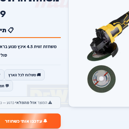
9
📋 תי
סולל
🚚 משלוח לכל הארץ
💬 תמ
⚠️ המוצר
אזל מהמלאי
כרגע — נש
🔔 עדכנו אותי כשחוזר