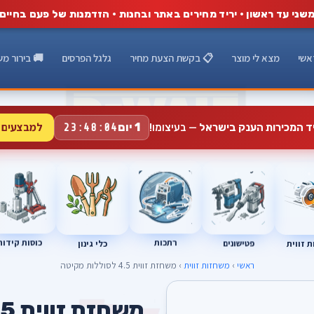
שני עד ראשון · יריד מחירים באתר ובחנות · הזדמנות של פעם בחיים
אשי
מצא לי מוצר
📋 בקשת הצעת מחיר
גלגל הפרסים
🚚 בירור מש
למבצעים 
1 יום
יד המכירות הענק בישראל
— בעיצומו!
23:48:03
רתכות
כוסות קידוח
פטישונים
 זווית
כלי גינון
ראשי
›
משחזות זווית
› משחזת זווית 4.5 לסוללות מקיטה
A
משחזת זווית 4.5 לסוללות מקיטה