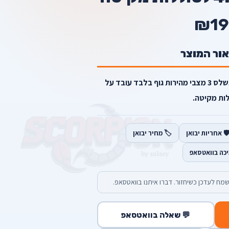
₪19
אור המוצר
משחזת זווית 4.5 אינץ מנוע בראשלס 3 מצבי מהירות גוף בלבד עובד על
ות מקיטה.
️ אחריות יבואן
🏷️ מחיר יבואן
יכה בוואטסאפ
מח לעדכן כשיחזור. דברו איתנו בוואטסאפ.
💬 שאלה בוואטסאפ