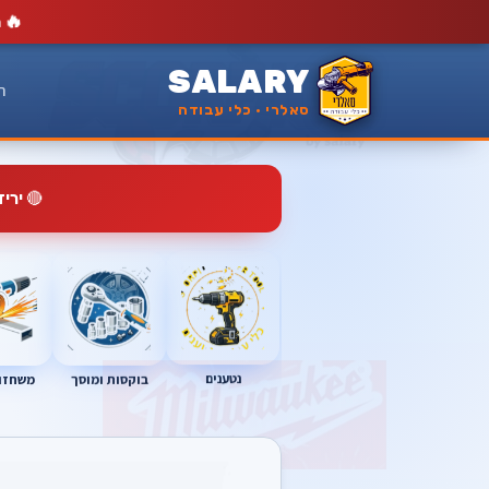
🔥
מ
SALARY
ר
סאלרי · כלי עבודה
🔴
ירי
נטענים
בוקסות ומוסך
משחזות