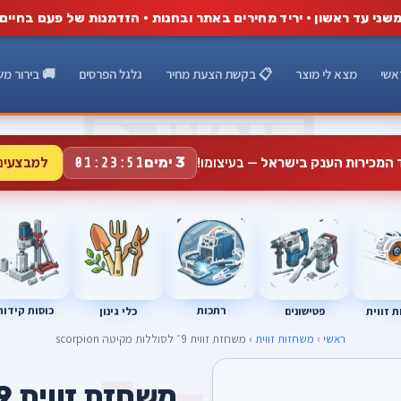
שני עד ראשון · יריד מחירים באתר ובחנות · הזדמנות של פעם בחיים
אשי
מצא לי מוצר
📋 בקשת הצעת מחיר
גלגל הפרסים
🚚 בירור מש
למבצעים
3 ימים
ד המכירות הענק בישראל
— בעיצומו!
01:23:50
רתכות
כוסות קידוח
פטישונים
 זווית
כלי גינון
ראשי
›
משחזות זווית
› משחזת זווית 9״ לסוללות מקיטה scorpion
A