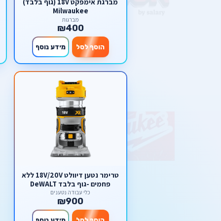
מברגת אימפקט 18V (גוף בלבד)
Milwaukee
מברגות
₪400
הוסף לסל
מידע נוסף
טרימר נטען דיוולט 18V/20V ללא
פחמים -גוף בלבד DeWALT
כלי עבודה נטענים
₪900
הוסף לסל
מידע נוסף