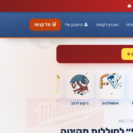
🔥
🛒 סל קניות
לוח
מועדון לקוחות
👤 החשבון שלי
 →
כלי מוסך
אינסטלציה
מברגות
ג'קים לרכב
MAKIT
משחזת זווית 9״ לסוללות מקיטה