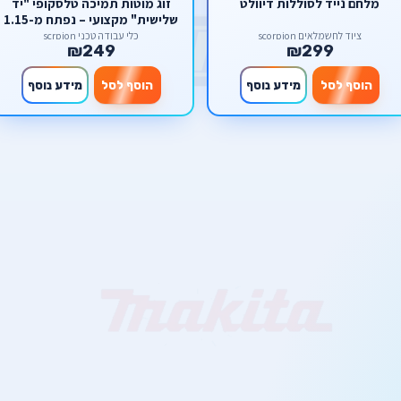
מלחם נייד לסוללות דיוולט
זוג מוטות תמיכה טלסקופי "יד
שלישית" מקצועי – נפתח מ-1.15
עד 2.90 מטר מבית סקורפיון
ציוד לחשמלאים scorpion
כלי עבודה טכני scrpion
₪249
₪299
הוסף לסל
מידע נוסף
הוסף לסל
מידע נוסף