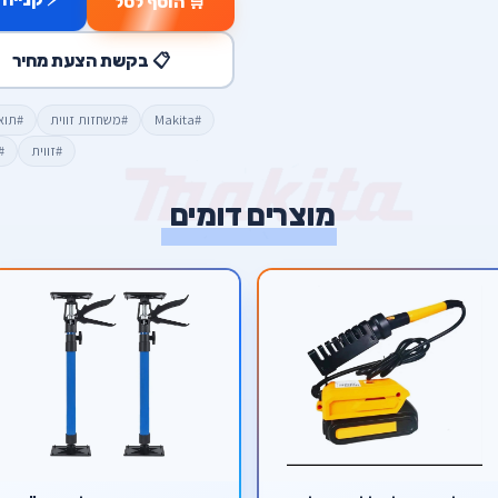
🛒 הוסף לסל
📋 בקשת הצעת מחיר
#Makita
#משחזות זווית
#תוא
#זווית
#
מוצרים דומים