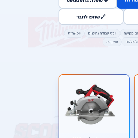
💬 שאלה בוואטסאפ
🔗 שתפו לחבר
ם מקיטה
#כלי עבודה נטענים
#משחזת
לסוללות
#מקיטה