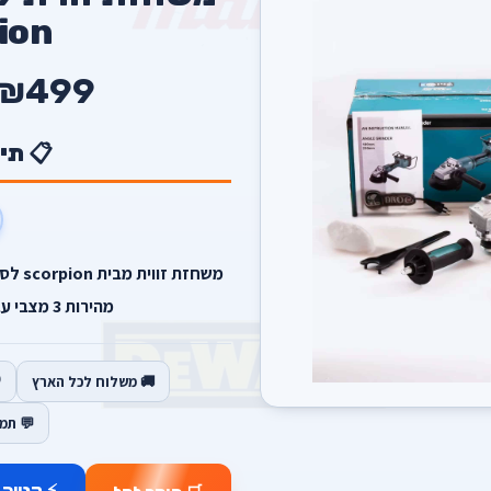
ion
₪499
📋 תי
מהירות 3 מצבי עבודה קוטר דיסק 9 אינץ.
🚚 משלוח לכל הארץ
💬 תמ
⚡ קנייה 