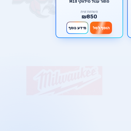
מסור עגול מילווקי M18
משחזות זווית
₪850
הוסף לסל
מידע נוסף