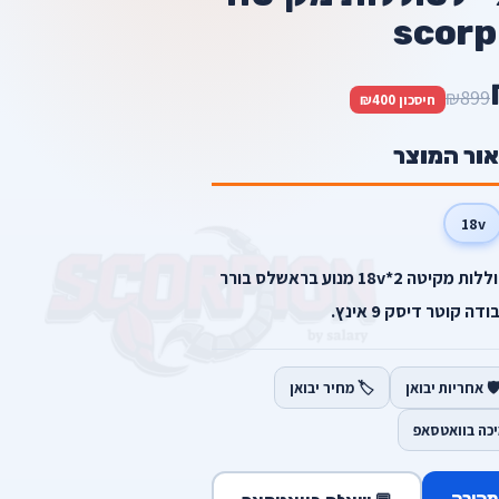
scorp
₪899
חיסכון ₪400
אור המוצר
18v
משחזת זווית מבית scorpion לסוללות מקיטה 2*18v מנוע בראשלס בורר
️ אחריות יבואן
🏷️ מחיר יבואן
יכה בוואטסאפ
מהירה