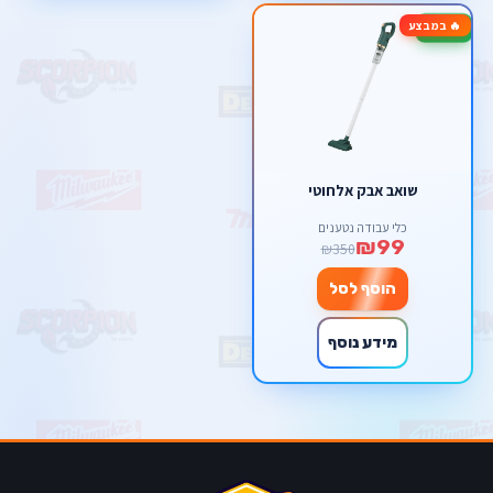
🔥 במבצע
-72%
שואב אבק אלחוטי
כלי עבודה נטענים
₪99
₪350
הוסף לסל
מידע נוסף