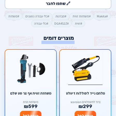
🔗 שתפו לחבר
#Makita
#משחזות זווית
#מברגות
#כלי עבודה נטענים
#משחזת
#זווית
#DGA452Z
#כלי עבודה
מוצרים דומים
מלחם נייד לסוללות דיוולט
משחזת זווית אף צר סט שלם
ציוד לחשמלאים scorpion
משחזות זווית
₪599
₪299
הוסף לסל
הוסף לסל