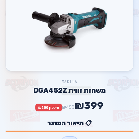
MAKITA
משחזת זווית DGA452Z
₪399
₪499
חיסכון ₪100
📋 תיאור המוצר