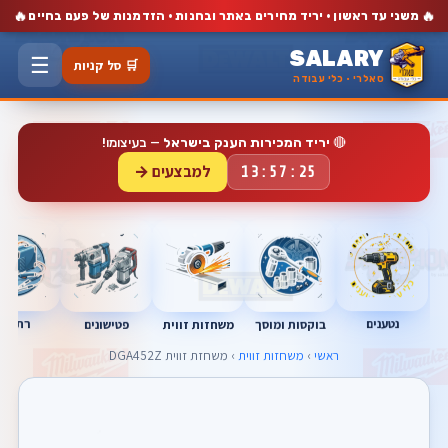
🔥
🔥
משני עד ראשון · יריד מחירים באתר ובחנות · הזדמנות של פעם בחיים
SALARY
☰
🛒 סל קניות
סאלרי · כלי עבודה
🔴
יריד המכירות הענק בישראל
— בעיצומו!
למבצעים →
13:57:24
נטענים
רתכות
בוקסות ומוסך
פטישונים
משחזות זווית
ראשי
›
משחזות זווית
› משחזת זווית DGA452Z