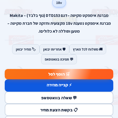
18v
מברגת אימפקט מקיטה –דגם DTD153 (גוף בלבד) – Makita
מברגת אימפקט נטענת 18v מקצועית וחזקה של חברת מקיטה –
מטען וסוללה לא כלולים!.
🚚 משלוח לכל הארץ
🛡️ אחריות יבואן
🏷️ מחיר יבואן
💬 תמיכה בוואטסאפ
🛒 הוסף לסל
⚡ קנייה מהירה
💬 שאלה בוואטסאפ
📋 בקשת הצעת מחיר