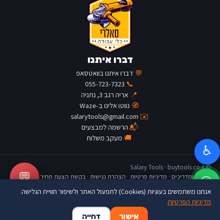
דברו איתנו
💬
דברו איתנו בוואטסאפ
055-723-7323
📞
📍
אריה רגב 3, נתניה
🧭
נווטו אלינו ב-Waze
salarytools@gmail.com
✉️
📬
הרשמה למבצעים
🚚
מעקב משלוח
♿
© Salary Tools · buytools.co.il
💬
כתבות ומדריכים
·
מדיניות פרטיות
·
הצהרת נגישות
·
בקשת הצעת מחיר
אנחנו משתמשים בעוגיות (Cookies) לתפעול האתר ולשיפור חוויית הגלישה.
מדיניות הפרטיות
🛒
👤
🏠
אישור
דחייה