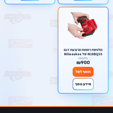
מלטשת רוטטת מרובעת דגם
M18BQSS של Milwaukee
מילווקי
מלטשות
₪900
הוסף לסל
מידע נוסף