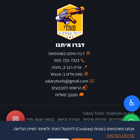
דברו איתנו
💬
דברו איתנו בוואטסאפ
055-723-7323
📞
📍
אריה רגב 3, נתניה
🧭
נווטו אלינו ב-Waze
salarytools@gmail.com
✉️
📬
הרשמה למבצעים
🚚
מעקב משלוח
♿
© Salary Tools · buytools.co.il
💬
כתבות ומדריכים
·
מדיניות פרטיות
·
הצהרת נגישות
·
בקשת הצעת מחיר
אנחנו משתמשים בעוגיות (Cookies) לתפעול האתר ולשיפור חוויית הגלישה.
מדיניות הפרטיות