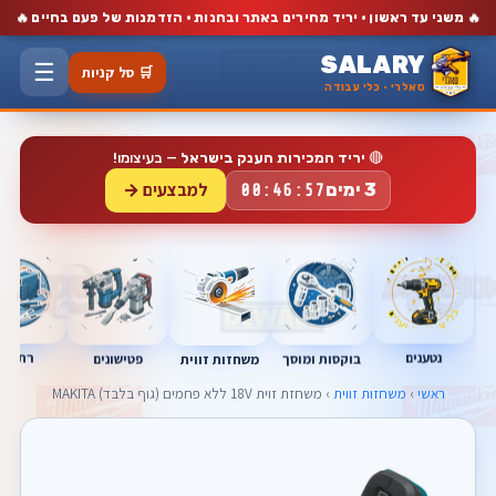
🔥
🔥
משני עד ראשון · יריד מחירים באתר ובחנות · הזדמנות של פעם בחיים
SALARY
☰
🛒 סל קניות
סאלרי · כלי עבודה
🔴
יריד המכירות הענק בישראל
— בעיצומו!
למבצעים →
3 ימים
00:46:57
נטענים
רתכות
בוקסות ומוסך
פטישונים
משחזות זווית
ראשי
›
משחזות זווית
› משחזת זוית 18V ללא פחמים (גוף בלבד) MAKITA