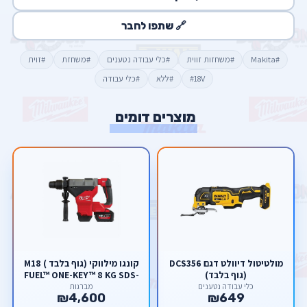
🔗 שתפו לחבר
#Makita
#משחזות זווית
#כלי עבודה נטענים
#משחזת
#זוית
#18V
#ללא
#כלי עבודה
מוצרים דומים
מולטיטול דיוולט דגם DCS356
קונגו מילווקי (גוף בלבד ) M18
(גוף בלבד)
FUEL™ ONE-KEY™ 8 KG SDS-
MAX DRILLING AND
כלי עבודה נטענים
מברגות
₪4,600
₪649
BREAKING HAMMER