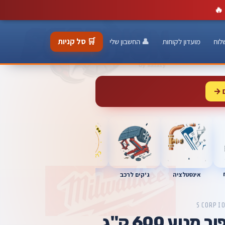
🔥
🛒 סל קניות
לוח
מועדון לקוחות
👤 החשבון שלי
 →
כלי מוסך
אינסטלציה
מברגות
ג'קים לרכב
SCORPI
וע 600 ק"ג