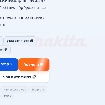
• מבנה עמיד וחזק: מבטיח יציב
כבדים. • משקל קל יחסית: 34 ק"ג, המאפשר ניידות ותפעול נוחים במוסך.
• עיצוב פרקטי ונוח: מאפשר גי
מדוי
🚚 משלוח לכל הארץ
💬 תמ
⚡ קנייה 
🛒 הוסף לסל
📋 בקשת הצעת מחיר
#Scorpion
#סטים בוקסות ומוסך
#סטנד