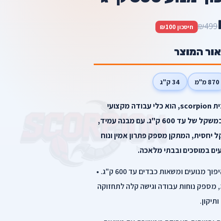
₪499
חיסכון ₪100
אור המוצר
870 מ"מ
34 ק"ג
מתקן סטנד להיפוך מנועים מבית scorpion, הוא כלי עבודה מקצועי
המתאים לטיפול במנועים כבדים במשקל של עד 600 ק"ג. עם מבנה עמיד,
 יחסית, המתקן מספק פתרון אמין ונוח
עים במוסכים ובבתי מלאכה.
• יכולת הרמה מרשימה: מתאים להיפוך מנועים ומשאות כבדים עד 600 ק"ג. •
כז מנוע מותאם: 870 מ"מ, מספק נוחות עבודה וגישה קלה לתחזוקה
ותיקון.