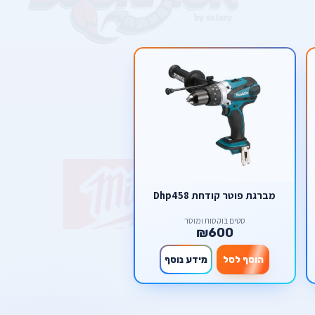
מברגת פוטר קודחת Dhp458
סטים בוקסות ומוסך
₪600
הוסף לסל
מידע נוסף