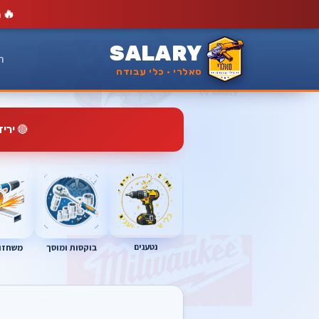
🔥
מ
SALARY
ר
סאלרי · כלי עבודה
🔴
ירי
נטענים
בוקסות ומוסך
משחזות