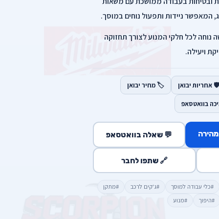
ות ובטיחות בעבודה ממושכת עם משאות
שה נוחה לכל חלקי המנוע לצורך תחזוקה
קת ויעילה.
️ אחריות יבואן
🏷️ מחיר יבואן
יכה בוואטסאפ
מהירה
💬 שאלה בוואטסאפ
🔗 שתפו לחבר
#כלי עבודה למוסך
#ג'קים לרכב
#מתקן
#היפוך
#מנוע