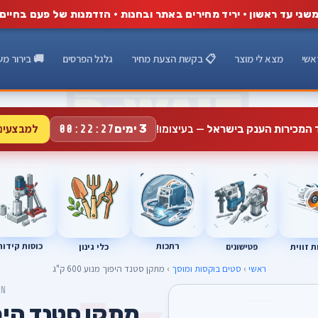
שני עד ראשון · יריד מחירים באתר ובחנות · הזדמנות של פעם בחיים
אשי
מצא לי מוצר
📋 בקשת הצעת מחיר
גלגל הפרסים
🚚 בירור מש
למבצעים
3 ימים
ד המכירות הענק בישראל
— בעיצומו!
00:22:26
רתכות
כוסות קידוח
פטישונים
 זווית
כלי גינון
ראשי
›
סטים בוקסות ומוסך
› מתקן סטנד היפוך מנוע 600 ק"ג
ON
מתקן סטנד היפוך מנ