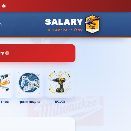
🔥
מ
SALARY
ר
סאלרי · כלי עבודה
🔴
יר
נטענים
בוקסות ומוסך
משחזות