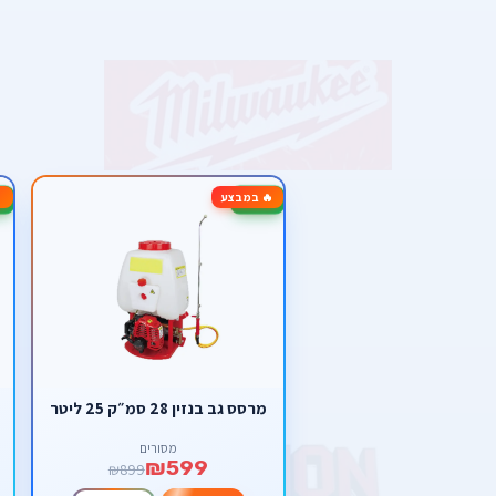
🔥 במבצע
-13%
-33%
מרסס גב בנזין 28 סמ״ק 25 ליטר
מסורים
₪599
₪899