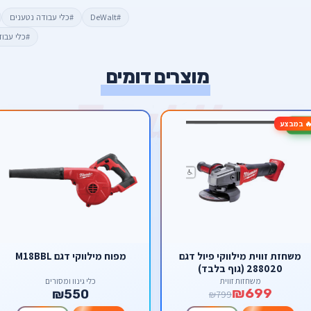
#DeWalt
#כלי עבודה נטענים
#כלי עבו
מוצרים דומים
 במבצע
משחזת זווית מילווקי פיול דגם
מפוח מילווקי דגם M18BBL
288020 (גוף בלבד)
משחזות זווית
כלי גינון ומסורים
₪699
₪550
₪799