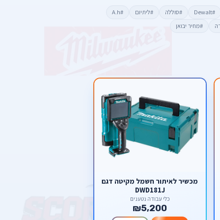
#Dewalt
#סוללה
#ליתיום
#A.h
דה
#מחיר יבואן
מכשיר לאיתור חשמל מקיטה דגם
DWD181J
כלי עבודה נטענים
₪5,200