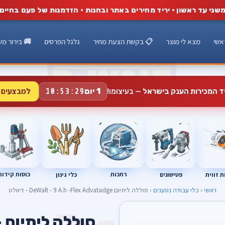
שני עד ראשון · יריד מחירים באתר ובחנות · הזדמנות של פעם בחיים
אשי
מצא לי מוצר
📋 בקשת הצעת מחיר
גלגל הפרסים
🚚 בירור מש
למבצעים 
1 יום
יד המכירות הענק בישראל
— בעיצומו!
10:53:28
רתכות
כוסות קידוח
פטישונים
 זווית
כלי גינון
ראשי
›
כלי עבודה נטענים
› סוללה ליתיום DeWalt - 9 A.h -Flex Advatadge - דיוולט
T
ס