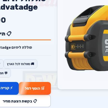
Flex Advatadge 
00
📋 תי
סוללת ליתיום DeWalt – 9 A.h -Flex Advatadge.
🚚 משלוח לכל הארץ
💬 תמ
⚡ קנייה 
🛒 הוסף לסל
📋 בקשת הצעת מחיר