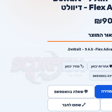
- דיוולט
₪9
אור המוצר
️ אחריות יבואן
🏷️ מחיר יבואן
יכה בוואטסאפ
מהירה
💬 שאלה בוואטסאפ
🔗 שתפו לחבר