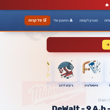
🔥
🛒 סל קניות
לוח
מועדון לקוחות
👤 החשבון שלי
→
כלי מוסך
אינסטלציה
מברגות
ג'קים לרכב
DEWAL
וללה ליתיום DeWalt - 9 A.h -