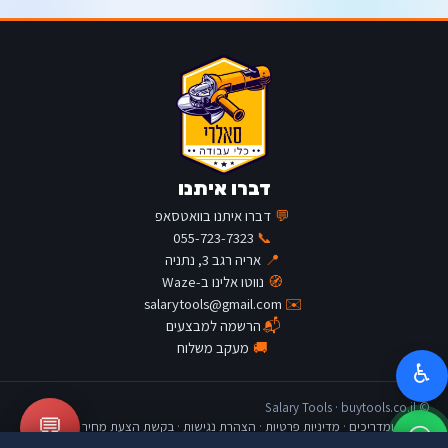
דברו איתנו
💬
דברו איתנו בוואטסאפ
055-723-7323
📞
📍
אריה רגב 3, נתניה
🧭
נווטו אלינו ב-Waze
salarytools@gmail.com
✉️
📬
הרשמה למבצעים
🚚
מעקב משלוח
♿
© Salary Tools · buytools.co.il
💬
כתבות ומדריכים
·
מדיניות פרטיות
·
הצהרת נגישות
·
בקשת הצעת מחיר