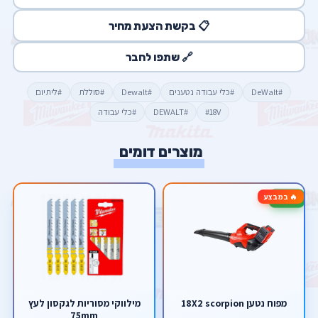
📋 בקשת הצעת מחיר
🔗 שתפו לחבר
#DeWalt
#כלי עבודה נטענים
#Dewalt
#סוללת
#ליתיום
#18V
#DEWALT
#כלי עבודה
מוצרים דומים
🔥 במבצע
-25%
מפוח נטען 18X2 scorpion
מילווקי מסוריות לגקסון לעץ
75mm