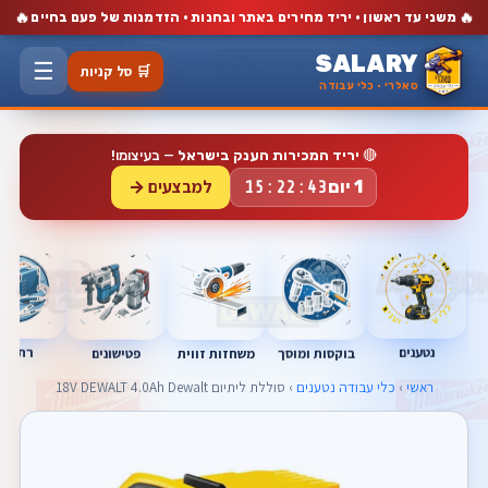
🔥
🔥
משני עד ראשון · יריד מחירים באתר ובחנות · הזדמנות של פעם בחיים
SALARY
☰
🛒 סל קניות
סאלרי · כלי עבודה
🔴
יריד המכירות הענק בישראל
— בעיצומו!
למבצעים →
1 יום
15:22:42
נטענים
רתכות
בוקסות ומוסך
פטישונים
משחזות זווית
ראשי
›
כלי עבודה נטענים
› סוללת ליתיום 18V DEWALT 4.0Ah Dewalt