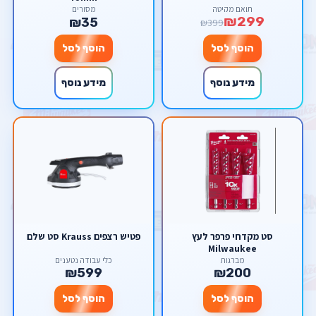
תואם מקיטה
מסורים
₪299
₪35
₪399
הוסף לסל
הוסף לסל
מידע נוסף
מידע נוסף
סט מקדחי פרפר לעץ
פטיש רצפים Krauss סט שלם
Milwaukee
מברגות
כלי עבודה נטענים
₪599
₪200
הוסף לסל
הוסף לסל