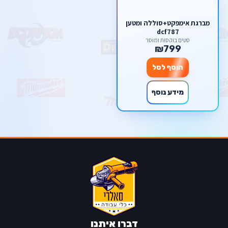
מברגת אימפקט+סוללה ומטען
dcf787
סטים בוקסות ומוסך
₪799
הוסף לסל
מידע נוסף
דברו איתנו