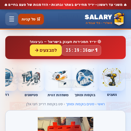
🔥
🔥
משני עד ראשון · יריד מחירים באתר ובחנות · הזדמנות של פעם בחיים
SALARY
☰
🛒 סל קניות
סאלרי · כלי עבודה
🔴
יריד המכירות הענק בישראל
— בעיצומו!
למבצעים →
1 יום
15:19:15
נטענים
רתכות
בוקסות ומוסך
פטישונים
משחזות זווית
ראשי
›
סטים בוקסות ומוסך
› סט בוקסות דרייב חצי אלן