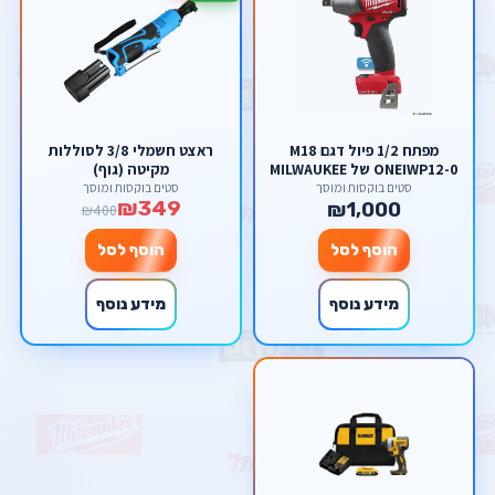
מפתח 1/2 פיול דגם M18
ראצט חשמלי 3/8 לסוללות
ONEIWP12-0 של MILWAUKEE
מקיטה (גוף)
מילווקי
סטים בוקסות ומוסך
סטים בוקסות ומוסך
₪349
₪1,000
₪400
הוסף לסל
הוסף לסל
מידע נוסף
מידע נוסף