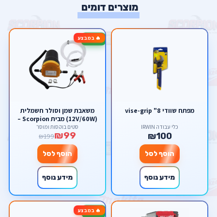
מוצרים דומים
🔥 במבצע
-50%
מפתח שוודי 8" vise-grip
משאבת שמן וסולר חשמלית
(12V/60W) מבית Scorpion –
להחלפת שמן קלה ונקייה
כלי עבודה IRWIN
סטים בוקסות ומוסך
₪99
ישירות דרך המדיד
₪100
₪199
הוסף לסל
הוסף לסל
מידע נוסף
מידע נוסף
🔥 במבצע
-13%