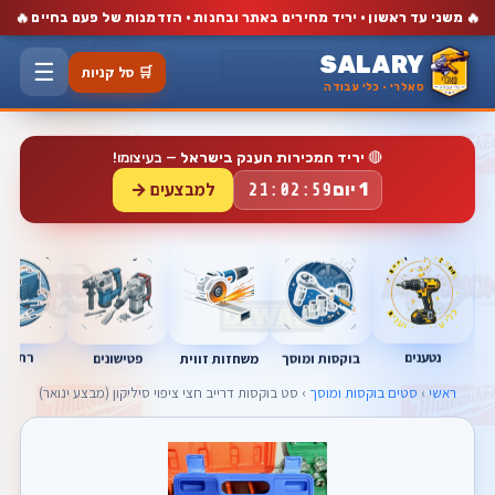
🔥
🔥
משני עד ראשון · יריד מחירים באתר ובחנות · הזדמנות של פעם בחיים
SALARY
☰
🛒 סל קניות
סאלרי · כלי עבודה
🔴
יריד המכירות הענק בישראל
— בעיצומו!
למבצעים →
1 יום
21:02:58
נטענים
רתכות
בוקסות ומוסך
פטישונים
משחזות זווית
ראשי
›
סטים בוקסות ומוסך
› סט בוקסות דרייב חצי ציפוי סיליקון (מבצע ינואר)