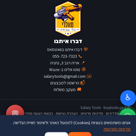
דברו איתנו
💬
דברו איתנו בוואטסאפ
055-723-7323
📞
📍
אריה רגב 3, נתניה
🧭
נווטו אלינו ב-Waze
salarytools@gmail.com
✉️
📬
הרשמה למבצעים
🚚
מעקב משלוח
♿
© Salary Tools · buytools.co.il
💬
כתבות ומדריכים
·
מדיניות פרטיות
·
הצהרת נגישות
·
בקשת הצעת מחיר
אנחנו משתמשים בעוגיות (Cookies) לתפעול האתר ולשיפור חוויית הגלישה.
מדיניות הפרטיות