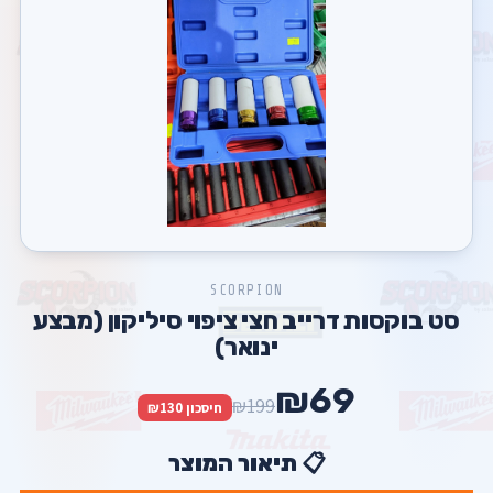
SCORPION
סט בוקסות דרייב חצי ציפוי סיליקון (מבצע
ינואר)
₪69
₪199
חיסכון ₪130
📋 תיאור המוצר