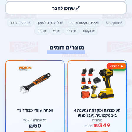
🔗 שתפו לחבר
#Scorpion
#סטים בוקסות ומוסך
#כלי עבודה למוסך
#בוקסות לרכב
#בוקסות
#דרייב
#חצי
#ציפוי
מוצרים דומים
🔥 במבצע
-13%
סט מברגה ומקדחה נטענת 4
מפתח שוודי מבודד 8"
ב-1 מקצועית (21V מנוע
Brushless) – פוטר מתחלף
מסורים
כלי עבודה Wokin
₪349
וראשים לזוויות קשות מבית
₪50
₪399
סקורפיון