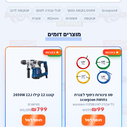
#Scorpion
#סטים בוקסות ומוסך
#כלי עבודה למוסך
#בוקסות לרכב
#בוקסות
#שחורות
#32mm
#מבית
מוצרים דומים
🔥 במבצע
🔥 במבצע
-27%
-50%
סט צינורות כיפוף לצנרת
קונגו 12 קילו 2050W 12J
נחושת scorpion
כלי עבודה לאינסטלציה scorpion
פטישונים
₪799
₪99
₪1,100
₪199
הוסף לסל
הוסף לסל