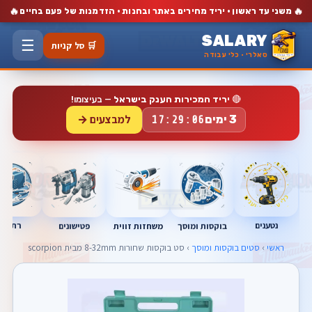
🔥
🔥
משני עד ראשון · יריד מחירים באתר ובחנות · הזדמנות של פעם בחיים
SALARY
☰
🛒 סל קניות
סאלרי · כלי עבודה
🔴
יריד המכירות הענק בישראל
— בעיצומו!
למבצעים →
3 ימים
17:29:05
נטענים
רתכות
בוקסות ומוסך
פטישונים
משחזות זווית
ראשי
›
סטים בוקסות ומוסך
› סט בוקסות שחורות 8-32mm מבית scorpion