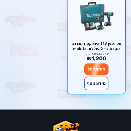
סט נטען 18V אימפקט + מברגה
מקדחה + 2 סוללות makita
סטים בוקסות ומוסך
₪1,200
הוסף לסל
מידע נוסף