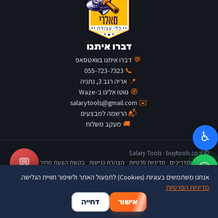
דברו איתנו
💬
דברו איתנו בוואטסאפ
055-723-7323
📞
📍
אריה רגב 3, נתניה
🧭
נווטו אלינו ב-Waze
salarytools@gmail.com
✉️
📬
הרשמה למבצעים
🚚
מעקב משלוח
♿
© Salary Tools · buytools.co.il
💬
כתבות ומדריכים
·
מדיניות פרטיות
·
הצהרת נגישות
·
בקשת הצעת מחיר
אנחנו משתמשים בעוגיות (Cookies) לתפעול האתר ולשיפור חוויית הגלישה.
מדיניות הפרטיות
🛒
👤
🏠
אישור
דחייה
דף הבית
החשבון שלי
סל קניות