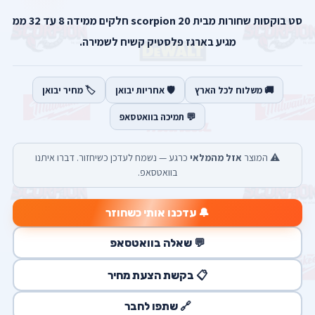
סט בוקסות שחורות מבית scorpion 20 חלקים ממידה 8 עד 32 ממ
מגיע בארגז פלסטיק קשיח לשמירה.
🚚 משלוח לכל הארץ
🛡️ אחריות יבואן
🏷️ מחיר יבואן
💬 תמיכה בוואטסאפ
⚠️ המוצר
אזל מהמלאי
כרגע — נשמח לעדכן כשיחזור. דברו איתנו
בוואטסאפ.
🔔 עדכנו אותי כשחוזר
💬 שאלה בוואטסאפ
📋 בקשת הצעת מחיר
🔗 שתפו לחבר