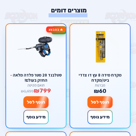
מוצרים דומים
🔥 במבצע
-53%
מקדח מידה 8 עץ דו צדדי
סטלבנד 20 מטר פלדה מלאה -
ביט/מקדח
החזק בעולם!
מברגות
תואם מקיטה
₪799
₪60
₪1,699
הוסף לסל
הוסף לסל
מידע נוסף
מידע נוסף