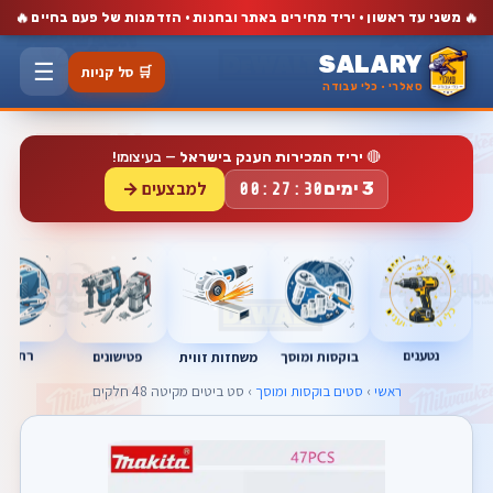
🔥
🔥
משני עד ראשון · יריד מחירים באתר ובחנות · הזדמנות של פעם בחיים
SALARY
☰
🛒 סל קניות
סאלרי · כלי עבודה
🔴
יריד המכירות הענק בישראל
— בעיצומו!
למבצעים →
3 ימים
00:27:29
נטענים
רתכות
בוקסות ומוסך
פטישונים
משחזות זווית
ראשי
›
סטים בוקסות ומוסך
› סט ביטים מקיטה 48 חלקים