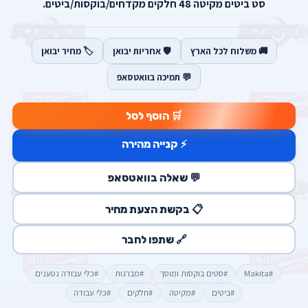
סט ביטים מקיטה 48 חלקים מקדחים/בוקסות/ביטים.
🚚 משלוח לכל הארץ
🛡️ אחריות יבואן
🏷️ מחיר יבואן
💬 תמיכה בוואטסאפ
🛒 הוסף לסל
⚡ קנייה מהירה
💬 שאלה בוואטסאפ
📋 בקשת הצעת מחיר
🔗 שתפו לחבר
#Makita
#סטים בוקסות ומוסך
#מברגות
#כלי עבודה נטענים
#ביטים
#מקיטה
#חלקים
#כלי עבודה