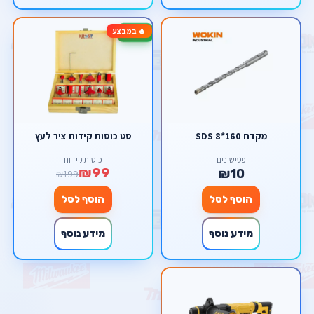
🔥 במבצע
-50%
מקדח SDS 8*160
סט כוסות קידוח ציר לעץ
פטישונים
כוסות קידוח
₪99
₪10
₪199
הוסף לסל
הוסף לסל
מידע נוסף
מידע נוסף