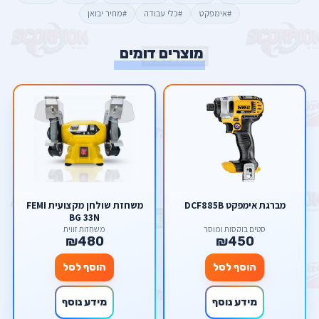
#אימפקט
#כלי עבודה
#מחיר יבואן
מוצרים דומים
מברגת אימפקט DCF885B
משחזת שולחן מקצועית FEMI
BG 33N
סטים בוקסות ומוסך
משחזות זווית
₪480
₪450
הוסף לסל
הוסף לסל
מידע נוסף
מידע נוסף