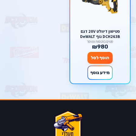
פטישון דיוולט 20V דגם
DCH263B גוף DeWALT
סטים בוקסות ומוסך
₪980
הוסף לסל
מידע נוסף