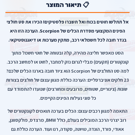
📋 תיאור המוצר
אל תתלשו חוטים בכוח ואל תשברו פלסטיקים! הכירו את סט חולצי
הפינים המקצועי מסדרת הכלים של Scorpion. הערכה הזו היא
בגדר חובה לכל חשמלאי רכב, מתקין מערכות או דיאגנוסטיקאי.
הסט מאפשר חליצה מהירה, קלה ובטוחה של חוטי חשמל מתוך
קונקטורים (תקעים) מבלי לגרום נזק למחבר, לחוט או למחשב הרכב.
למה סט החולצים של Scorpion הוא ציוד חובה בארגז הכלים שלכם?
23 חלקים אוניברסליים: הערכה כוללת מגוון עצום של חולצים בצורות
שונות (צינוריים, שטוחים, מרובעים ומחורצים) שנועדו להתמודד עם
כל סוגי נעילות הפינים הקיימים.
התאמה למגוון רכבים עצום: הכלים בערכה תואמים לקונקטורים של
רוב יצרני הרכב המובילים בעולם, כולל BMW, מרצדס, פולקסווגן,
אאודי, פורד, הונדה, טויוטה, סקודה, רנו ועוד. הערכה כוללת גם