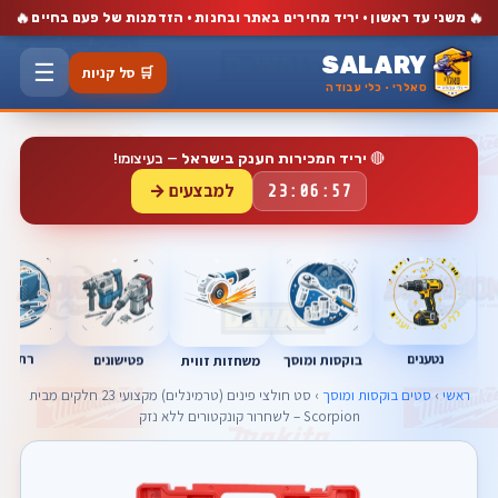
🔥
🔥
משני עד ראשון · יריד מחירים באתר ובחנות · הזדמנות של פעם בחיים
SALARY
☰
🛒 סל קניות
סאלרי · כלי עבודה
🔴
יריד המכירות הענק בישראל
— בעיצומו!
למבצעים →
23:06:57
נטענים
רתכות
בוקסות ומוסך
פטישונים
משחזות זווית
ראשי
›
סטים בוקסות ומוסך
› סט חולצי פינים (טרמינלים) מקצועי 23 חלקים מבית
Scorpion – לשחרור קונקטורים ללא נזק