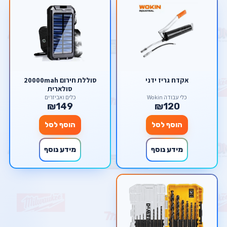
אקדח גריז ידני
סוללת חירום 20000mah
סולארית
כלי עבודה Wokin
כלים ואביזרים
₪149
₪120
הוסף לסל
הוסף לסל
מידע נוסף
מידע נוסף