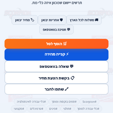
תרשים יישום שמכוון איזה כלי מת.
🚚 משלוח לכל הארץ
🛡️ אחריות יבואן
🏷️ מחיר יבואן
💬 תמיכה בוואטסאפ
🛒 הוסף לסל
⚡ קנייה מהירה
💬 שאלה בוואטסאפ
📋 בקשת הצעת מחיר
🔗 שתפו לחבר
#Scorpion
#סטים בוקסות ומוסך
#כלי עבודה לאינסטלציה
#כלי עבודה למוסך
#חולצי
#פינים
#טרמינלים
#מקצועי