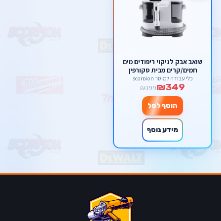
שואב אבק לניקוי ריפודים מים
חמים/קרים מבית סקורפין
כלי עבודה למוסך scorpion
₪349
₪399
הוסף לסל
מידע נוסף