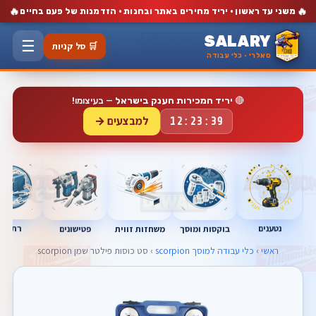
🔥
🔥
משני עד ראשון · יריד מחירים באתר ובחנות · הזדמנות של פעם בחיים
SALARY
☰
🛒 סל קניות
סאלרי · כלי עבודה
🔴
יריד המכירות הענק בישראל
— בעיצומו!
למבצעים →
12:23:38
נטענים
רתכות
בוקסות ומוסך
פטישונים
משחזות זווית
ראשי
›
כלי עבודה למוסך scorpion
› סט כוסות פילטר שמן scorpion