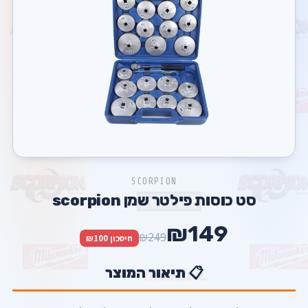
SCORPION
סט כוסות פילטר שמן scorpion
₪149
₪249
חיסכון ₪100
📋 תיאור המוצר