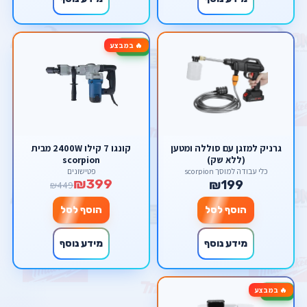
🔥 במבצע
-11%
גרניק למזגן עם סוללה ומטען
קונגו 7 קילו 2400W מבית
(ללא שק)
scorpion
כלי עבודה למוסך scorpion
פטישונים
₪399
₪199
₪449
הוסף לסל
הוסף לסל
מידע נוסף
מידע נוסף
🔥 במבצע
-13%