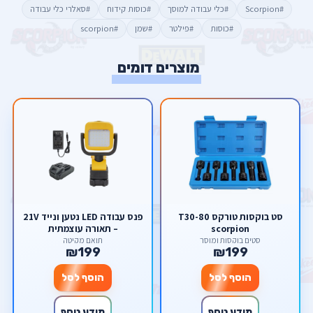
#Scorpion
#כלי עבודה למוסך
#כוסות קידוח
#סאלרי כלי עבודה
#כוסות
#פילטר
#שמן
#scorpion
מוצרים דומים
סט בוקסות טורקס T30-80
פנס עבודה LED נטען ונייד 21V
scorpion
– תאורה עוצמתית
סטים בוקסות ומוסך
תואם מקיטה
₪199
₪199
הוסף לסל
הוסף לסל
מידע נוסף
מידע נוסף