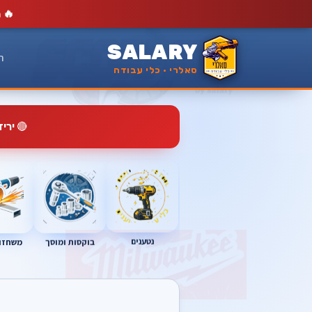
🔥
מ
SALARY
ר
סאלרי · כלי עבודה
🔴
ירי
נטענים
בוקסות ומוסך
משחזות