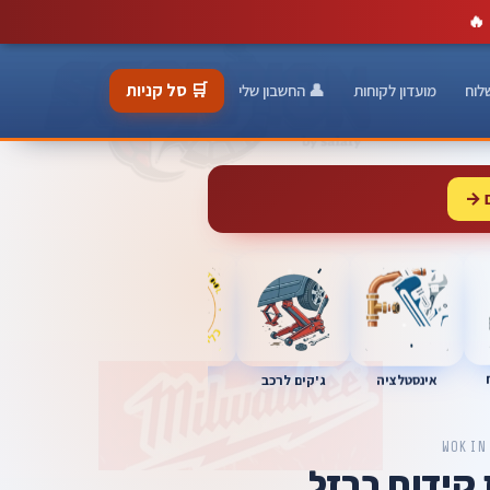
🔥
🛒 סל קניות
לוח
מועדון לקוחות
👤 החשבון שלי
 →
כלי מוסך
אינסטלציה
מברגות
ג'קים לרכב
WOKIN
 קידוח ברזל