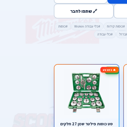
🔗 שתפו לחבר
#כוסות קידוח
#כלי עבודה Wokin
#כוסות
ברזל
#כלי עבודה
🔥 במבצע
-30%
סט כוסות פילטר שמן 27 חלקים