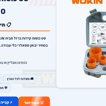
00
📋 תי
במחיר יבואן מסאלרי כלי עבודה. 
הזמינו אונליין או צ
🚚 משלוח לכל הארץ
💬 תמ
⚡ קנייה 
🛒 הוסף לסל