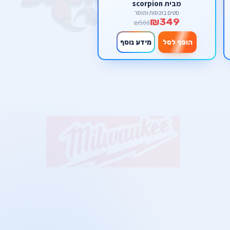
מבית scorpion
סטים בוקסות ומוסך
₪349
₪500
הוסף לסל
מידע נוסף