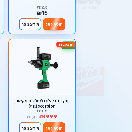
מברגות
₪15
הוסף לסל
מידע נוסף
🔥 במבצע
-33%
מקדחת יהלום לסוללות מקיטה
scorpion (גוף)
מברגות
₪999
₪1,499
הוסף לסל
מידע נוסף