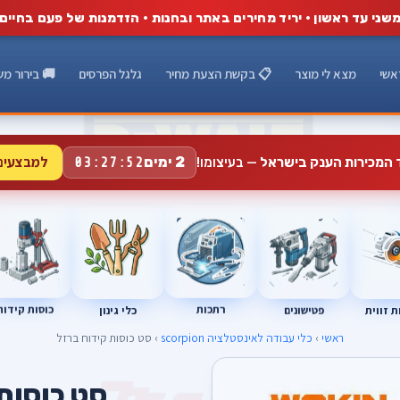
שני עד ראשון · יריד מחירים באתר ובחנות · הזדמנות של פעם בחיים
אשי
מצא לי מוצר
📋 בקשת הצעת מחיר
גלגל הפרסים
🚚 בירור מש
למבצעים
2 ימים
ד המכירות הענק בישראל
— בעיצומו!
03:27:51
רתכות
כוסות קידוח
פטישונים
 זווית
כלי גינון
ראשי
›
כלי עבודה לאינסטלציה scorpion
› סט כוסות קידוח ברזל
סט כוסות