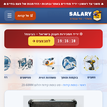
🔥
🔥
משני עד ראשון · יריד מחירים באתר ובחנות · הזדמנות של פעם בחיים
SALARY
☰
🛒 סל קניות
סאלרי · כלי עבודה
🔴
יריד המכירות הענק בישראל
— בעיצומו!
למבצעים →
19:16:09
נטענים
רתכות
בוקסות ומוסך
פטישונים
משחזות זווית
ראשי
›
כוסות קידוח
› סט כוסות קידוח יהלום 20-68MM