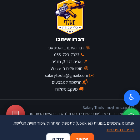
דברו איתנו
💬
דברו איתנו בוואטסאפ
055-723-7323
📞
📍
אריה רגב 3, נתניה
🧭
נווטו אלינו ב-Waze
salarytools@gmail.com
✉️
📬
הרשמה למבצעים
🚚
מעקב משלוח
♿
© Salary Tools · buytools.co.il
💬
כתבות ומדריכים
·
מדיניות פרטיות
·
הצהרת נגישות
·
בקשת הצעת מחיר
אנחנו משתמשים בעוגיות (Cookies) לתפעול האתר ולשיפור חוויית הגלישה.
מדיניות הפרטיות
🛒
👤
🏠
אישור
דחייה