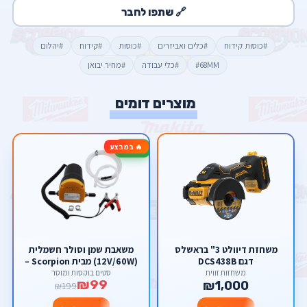
🔗 שתפו לחבר
#כוסות קידוח
#כלים ואביזרים
#כוסות
#קידוח
#יהלום
#68MM
#כלי עבודה
#מחיר יבואן
מוצרים דומים
🔥 במבצע
-50%
משחזת דיוולט 3" בראשלס
משאבת שמן וסולר חשמלית
דגם DCS438B
(12V/60W) מבית Scorpion –
להחלפת שמן קלה ונקייה
משחזות זווית
סטים בוקסות ומוסך
₪99
ישירות דרך המדיד
₪1,000
₪199