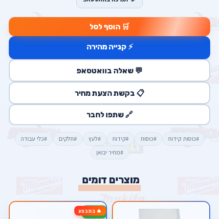
🛒 הוסף לסל
⚡ קנייה מהירה
💬 שאלה בוואטסאפ
📋 בקשת הצעת מחיר
🔗 שתפו לחבר
#כוסות קידוח
#כוסות
#קידוח
#לעץ
#חלקים
#כלי עבודה
#מחיר יבואן
מוצרים דומים
🔥 במבצע
-93%