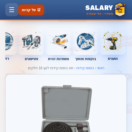
SALARY
☰
🛒 סל קניות
סאלרי · כלי עבודה
נטענים
רתכות
בוקסות ומוסך
פטישונים
משחזות זווית
ראשי
›
כוסות קידוח
› סט כוסות קידוח לעץ 16 חלקים