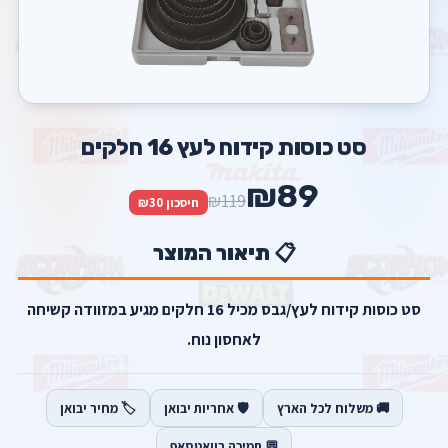
סט כוסות קידוח לעץ 16 חלקים
₪89
₪119
חיסכון ₪30
📋 תיאור המוצר
סט כוסות קידוח לעץ/גבס מכיל 16 חלקים מגיע במזוודה קשיחה
לאחסון נוח.
🚚 משלוח לכל הארץ
🛡️ אחריות יבואן
🏷️ מחיר יבואן
💬 תמיכה בוואטסאפ