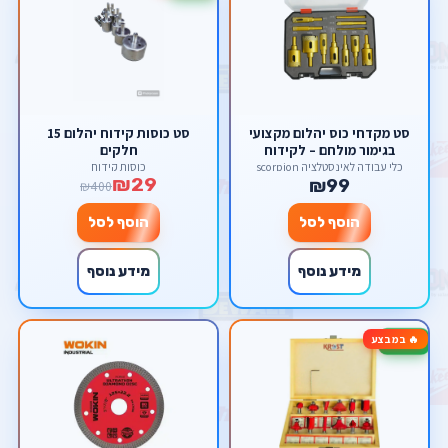
סט מקדחי כוס יהלום מקצועי
סט כוסות קידוח יהלום 15
בגימור מולחם – לקידוח
חלקים
בקרמיקה, גרניט, שיש ואבן
כלי עבודה לאינסטלציה scorpion
כוסות קידוח
₪29
מבית סקורפיון
₪99
₪400
הוסף לסל
הוסף לסל
מידע נוסף
מידע נוסף
🔥 במבצע
-50%