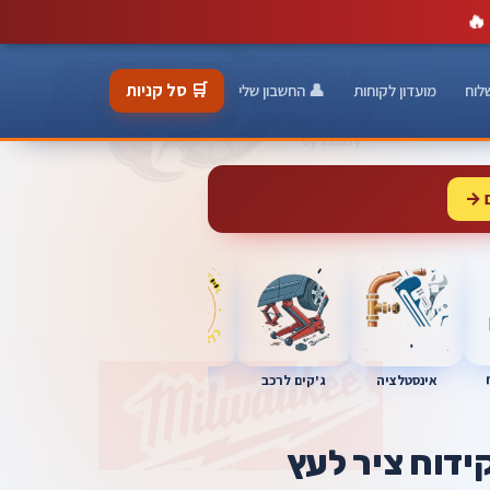
🔥
🛒 סל קניות
לוח
מועדון לקוחות
👤 החשבון שלי
 →
כלי מוסך
אינסטלציה
מברגות
ג'קים לרכב
ידוח ציר לעץ