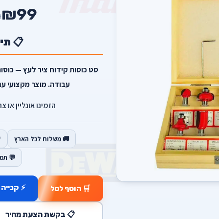
₪99
9
📋 תי
סט כוסות קידוח ציר לעץ — כוסות
עבודה. מוצר מקצועי עם
הזמינו אונליין או צ
🚚 משלוח לכל הארץ
💬 תמ
⚡ קנייה 
🛒 הוסף לסל
📋 בקשת הצעת מחיר