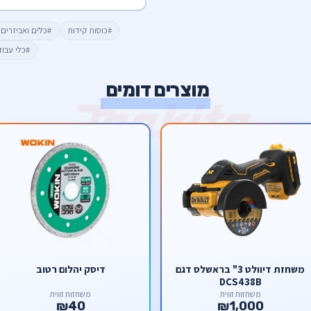
#כוסות קידוח
#כלים ואביזרים
#כלי עבו
מוצרים דומים
משחזת דיוולט 3" בראשלס דגם
דיסק יהלום רטוב
DCS438B
משחזות זווית
משחזות זווית
₪40
₪1,000