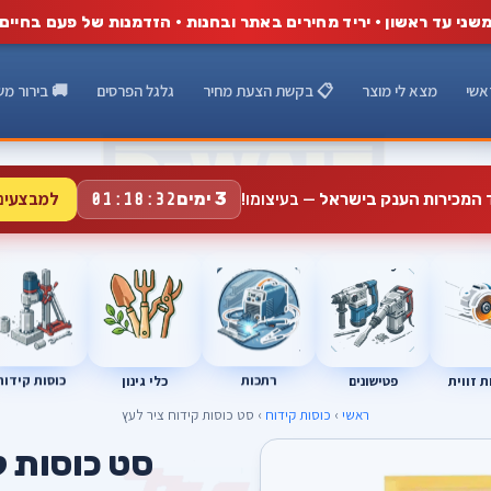
שני עד ראשון · יריד מחירים באתר ובחנות · הזדמנות של פעם בחיים
אשי
מצא לי מוצר
📋 בקשת הצעת מחיר
גלגל הפרסים
🚚 בירור מש
למבצעים
3 ימים
ד המכירות הענק בישראל
— בעיצומו!
01:18:31
רתכות
כוסות קידוח
פטישונים
 זווית
כלי גינון
ראשי
›
כוסות קידוח
› סט כוסות קידוח ציר לעץ
סט כוסות ק