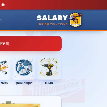
🔥
מ
SALARY
ר
סאלרי · כלי עבודה
🔴
ירי
נטענים
בוקסות ומוסך
משחזות