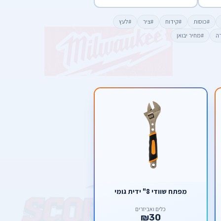
#כוסות
#קידוח
#ציר
#לעץ
דה
#מחיר יבואן
מפתח שוודי 8" ידית גומי
כלים ואביזרים
₪30