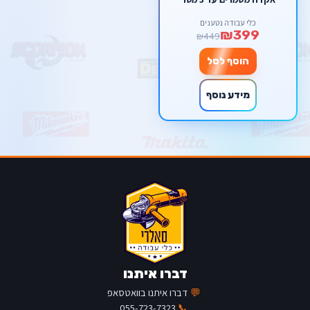
כלי עבודה נטענים
₪399
₪449
הוסף לסל
מידע נוסף
דברו איתנו
💬
דברו איתנו בוואטסאפ
055-723-7323
📞