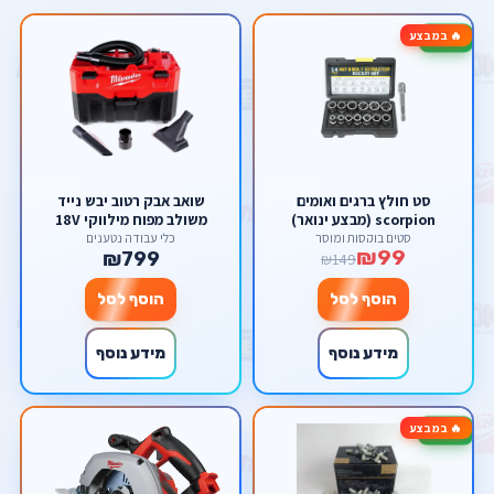
🔥 במבצע
-34%
סט חולץ ברגים ואומים
שואב אבק רטוב יבש נייד
scorpion (מבצע ינואר)
משולב מפוח מילווקי 18V
מילווקי Milwaukee M18VC2-
סטים בוקסות ומוסך
כלי עבודה נטענים
₪99
0
₪799
₪149
הוסף לסל
הוסף לסל
מידע נוסף
מידע נוסף
🔥 במבצע
-40%