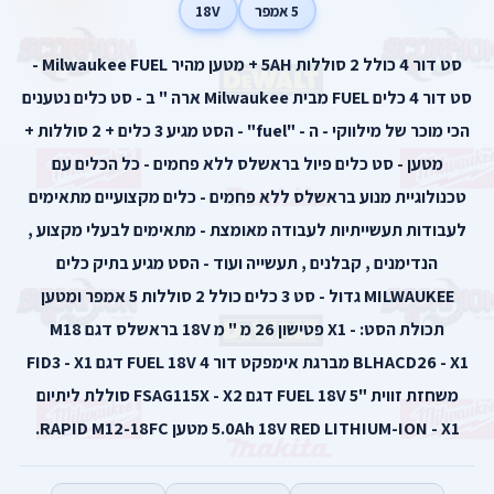
5 אמפר
18V
סט דור 4 כולל 2 סוללות 5AH + מטען מהיר Milwaukee FUEL -
סט דור 4 כלים FUEL מבית Milwaukee ארה " ב - סט כלים נטענים
הכי מוכר של מילווקי - ה - "fuel" - הסט מגיע 3 כלים + 2 סוללות +
מטען - סט כלים פיול בראשלס ללא פחמים - כל הכלים עם
טכנולוגיית מנוע בראשלס ללא פחמים - כלים מקצועיים מתאימים
לעבודות תעשייתיות לעבודה מאומצת - מתאימים לבעלי מקצוע ,
הנדימנים , קבלנים , תעשייה ועוד - הסט מגיע בתיק כלים
MILWAUKEE גדול - סט 3 כלים כולל 2 סוללות 5 אמפר ומטען
תכולת הסט: - X1 פטישון 26 מ " מ 18V בראשלס דגם M18
BLHACD26 - X1 מברגת אימפקט דור 4 FUEL 18V דגם FID3 - X1
משחזת זווית "5 FUEL 18V דגם FSAG115X - X2 סוללת ליתיום
5.0Ah 18V RED LITHIUM-ION - X1 מטען RAPID M12-18FC.