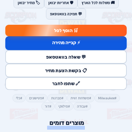
🚚 משלוח לכל הארץ
🛡️ אחריות יבואן
🏷️ מחיר יבואן
💬 תמיכה בוואטסאפ
🛒 הוסף לסל
⚡ קנייה מהירה
💬 שאלה בוואטסאפ
📋 בקשת הצעת מחיר
🔗 שתפו לחבר
#Milwaukee
#משחזות זווית
#מברגות
#פטישונים
#כלי
#עבודה
#מילווקי
#דור
מוצרים דומים