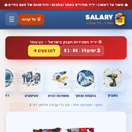
🔥
🔥
משני עד ראשון · יריד מחירים באתר ובחנות · הזדמנות של פעם בחיים
SALARY
☰
🛒 סל קניות
סאלרי · כלי עבודה
🔴
יריד המכירות הענק בישראל
— בעיצומו!
למבצעים →
2 ימים
01:08:38
נטענים
רתכות
בוקסות ומוסך
פטישונים
משחזות זווית
ראשי
›
משחזות זווית
› סט כלי עבודה מילווקי דור 4