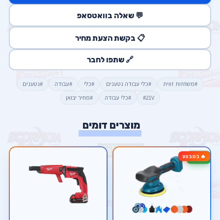
💬 שאלה בוואטסאפ
📋 בקשת הצעת מחיר
🔗 שתפו לחבר
#משחזות זווית
#כלי עבודה נטענים
#כלי
#עבודה
#נטענים
#21V
#כלי עבודה
#מחיר יבואן
מוצרים דומים
🔥 במבצע
-33%