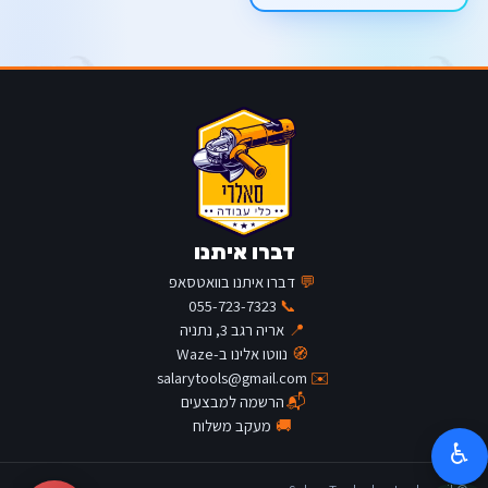
דברו איתנו
💬
דברו איתנו בוואטסאפ
055-723-7323
📞
📍
אריה רגב 3, נתניה
🧭
נווטו אלינו ב-Waze
salarytools@gmail.com
✉️
📬
הרשמה למבצעים
🚚
מעקב משלוח
♿