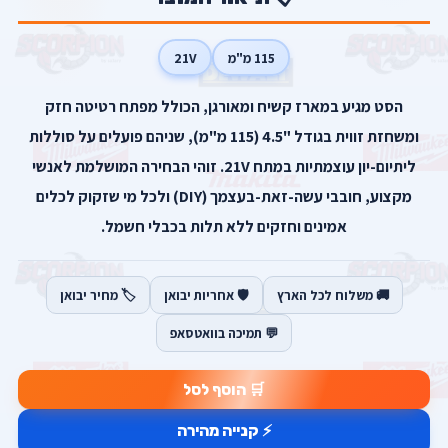
115 מ"מ
21V
הסט מגיע במארז קשיח ומאורגן, הכולל מפתח רטיטה חזק
ומשחזת זווית בגודל "4.5 (115 מ"מ), שניהם פועלים על סוללות
ליתיום-יון עוצמתיות במתח 21V. זוהי הבחירה המושלמת לאנשי
מקצוע, חובבי עשה-זאת-בעצמך (DIY) ולכל מי שזקוק לכלים
אמינים וחזקים ללא תלות בכבלי חשמל.
🚚 משלוח לכל הארץ
🛡️ אחריות יבואן
🏷️ מחיר יבואן
💬 תמיכה בוואטסאפ
🛒 הוסף לסל
⚡ קנייה מהירה