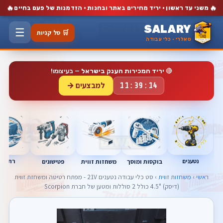
🔥
🔥
משני עד ראשון · יריד מחירים באתר ובחנות · הזדמנות של פעם בחיים
SALARY
☰
🛒 סל קניות
סאלרי · כלי עבודה
🔴
יריד המכירות הענק בישראל
— בעיצומו!
למבצעים →
11:39:13
נטענים
רתכות
בוקסות ומוסך
פטישונים
משחזות זווית
ראשי
›
משחזות זווית
› סט כלי עבודה נטענים 21V - מפתח רטיטה ומשחזת זווית
(דיסק) "4.5 כולל 2 סוללות ומטען של חברת Scorpion