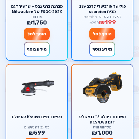
פולישר אורביטלי לרכב 18v
מברגת ברגי גבס + שרשיר דגם
מבית scorpion
FSGC-202X של Milwaukee
מילווקי
כלי עבודה למוסך scorpion
מברגות
₪199
₪1,750
₪299
הוסף לסל
הוסף לסל
מידע נוסף
מידע נוסף
משחזת דיוולט 3" בראשלס
פטיש רצפים Krauss סט שלם
דגם DCS438B
משחזות זווית
כלי עבודה נטענים
₪599
₪1,000