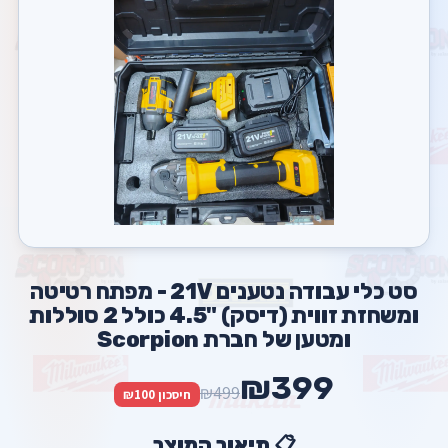
סט כלי עבודה נטענים 21V - מפתח רטיטה
ומשחזת זווית (דיסק) "4.5 כולל 2 סוללות
ומטען של חברת Scorpion
₪399
₪499
חיסכון ₪100
📋 תיאור המוצר