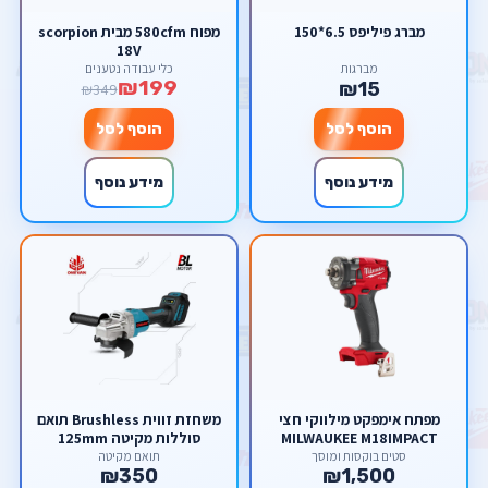
מברג פיליפס 6.5*150
מפוח 580cfm מבית scorpion
18V
מברגות
כלי עבודה נטענים
₪199
₪15
₪349
הוסף לסל
הוסף לסל
מידע נוסף
מידע נוסף
מפתח אימפקט מילווקי חצי
משחזת זווית Brushless תואם
MILWAUKEE M18IMPACT
סוללות מקיטה 125mm
WRENCH
סטים בוקסות ומוסך
תואם מקיטה
₪350
₪1,500