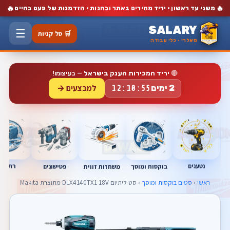
🔥
🔥
משני עד ראשון · יריד מחירים באתר ובחנות · הזדמנות של פעם בחיים
SALARY
☰
🛒 סל קניות
סאלרי · כלי עבודה
🔴
יריד המכירות הענק בישראל
— בעיצומו!
למבצעים →
2 ימים
12:10:54
נטענים
רתכות
בוקסות ומוסך
פטישונים
משחזות זווית
ראשי
›
סטים בוקסות ומוסך
› סט ליתיום DLX4140TX1 18V מתוצרת Makita