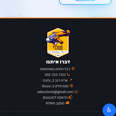
דברו איתנו
💬
דברו איתנו בוואטסאפ
055-723-7323
📞
📍
אריה רגב 3, נתניה
🧭
נווטו אלינו ב-Waze
salarytools@gmail.com
✉️
📬
הרשמה למבצעים
🚚
מעקב משלוח
♿