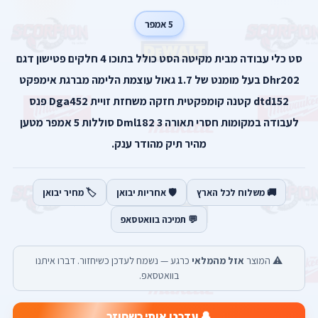
5 אמפר
סט כלי עבודה מבית מקיטה הסט כולל בתוכו 4 חלקים פטישון דגם
Dhr202 בעל מומנט של 1.7 גאול עוצמת הלימה מברגת אימפקט
dtd152 קטנה קומפקטית חזקה משחזת זויית Dga452 פנס
לעבודה במקומות חסרי תאורה Dml182 3 סוללות 5 אמפר מטען
מהיר תיק מהודר ענק.
🚚 משלוח לכל הארץ
🛡️ אחריות יבואן
🏷️ מחיר יבואן
💬 תמיכה בוואטסאפ
⚠️ המוצר
אזל מהמלאי
כרגע — נשמח לעדכן כשיחזור. דברו איתנו
בוואטסאפ.
🔔 עדכנו אותי כשחוזר