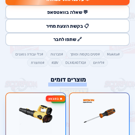
💬 שאלה בוואטסאפ
📋 בקשת הצעת מחיר
🔗 שתפו לחבר
#Makita
#סטים בוקסות ומוסך
#מברגות
#כלי עבודה נטענים
#ליתיום
#DLX4140TX1
#18V
#מתוצרת
מוצרים דומים
🔥 במבצע
-43%