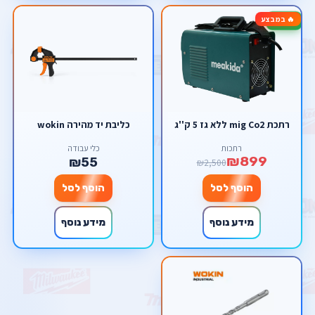
🔥 במבצע
-64%
רתכת mig Co2 ללא גז 5 ק''ג
כליבת יד מהירה wokin
רתכות
כלי עבודה
₪899
₪55
₪2,500
הוסף לסל
הוסף לסל
מידע נוסף
מידע נוסף