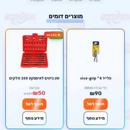
מוצרים דומים
🔥 במבצע
-50%
פלייר 4" vise-grip
סט ביטים לאימפקט 100 חלקים
כלי עבודה IRWIN
מברגות
₪50
₪90
₪100
הוסף לסל
הוסף לסל
מידע נוסף
מידע נוסף