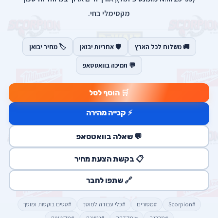
מקסימלי בחי.
🚚 משלוח לכל הארץ
🛡️ אחריות יבואן
🏷️ מחיר יבואן
💬 תמיכה בוואטסאפ
🛒 הוסף לסל
⚡ קנייה מהירה
💬 שאלה בוואטסאפ
📋 בקשת הצעת מחיר
🔗 שתפו לחבר
#Scorpion
#מסורים
#כלי עבודה למוסך
#סטים בוקסות ומוסך
#מברגה
#ומקדחה
#נטענת
#מקצועית