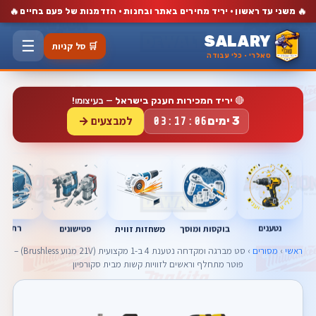
🔥
🔥
משני עד ראשון · יריד מחירים באתר ובחנות · הזדמנות של פעם בחיים
SALARY
☰
🛒 סל קניות
סאלרי · כלי עבודה
🔴
יריד המכירות הענק בישראל
— בעיצומו!
למבצעים →
3 ימים
03:17:05
נטענים
רתכות
בוקסות ומוסך
פטישונים
משחזות זווית
ראשי
›
מסורים
› סט מברגה ומקדחה נטענת 4 ב-1 מקצועית (21V מנוע Brushless) –
פוטר מתחלף וראשים לזוויות קשות מבית סקורפיון