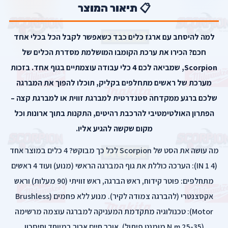
📋 תיאור המוצר
למה להיסחב עם ארגז כלים כבד כשאפשר לקבל הכל בכלי אחד
חכם? הכירו את ערכת הקומבו המושלמת מסדרת הכלים של
Scorpion, שמביאה לכם 4 כלי עבודה עוצמתיים בגוף אחד. בזכות
מערכת של ראשים מתחלפים בקליק, תוכלו להפוך את המברגה
שלכם ברגע ממקדחה סטנדרטית למברגת זווית או למברגת קצה –
הפתרון האולטימטיבי להרכבת רהיטים, התקנות בתוך ארונות וכל
מקום שקשה להגיע אליו.
מה עושה את הסט של Scorpion לכל כך מבוקש? 4 כלים במוצר אחד
(4 IN 1): הערכה כוללת את גוף המברגה הראשי (מנוע) ועוד 4 ראשים
מתחלפים: פוטר קידוח, ראש הברגה, ראש זוויתי (90 מעלות) וראש
אקסצנטרי (להברגה צמודה לקיר). מנוע ללא פחמים (Brushless
Motor): טכנולוגיה מתקדמת המעניקה למברגה עוצמה מרשימה
(25-35 N.m מומנט פיתול), אורך חיים ארוך במיוחד וחיסכון