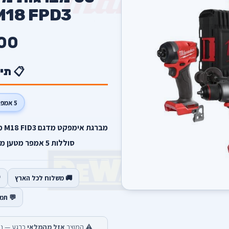
 M18 FPD3
00
📋 תי
5 אמפר
סוללות 5 אמפר מטען מהיר 12-18V FC מזוודה קשיחה.
🚚 משלוח לכל הארץ
💬 תמ
⚠️ המוצר
אזל מהמלאי
כרגע — נש