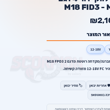
M18 FID3 -
₪2,1
אור המוצר
12-18V
מברגת אימפקט מדגם M18 FID3 מברגה/מקדחה רוטטת מדגם M18 FPD3 2
️ אחריות יבואן
🏷️ מחיר יבואן
יכה בוואטסאפ
מח לעדכן כשיחזור. דברו איתנו בוואטסאפ.