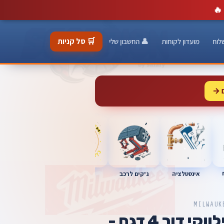
🔥
🛒 סל קניות
לוח
מועדון לקוחות
👤 החשבון שלי
 →
כלי מוסך
אינסטלציה
מברגות
ג'קים לרכב
MILWAUK
סט מברגות מילווקי דור 4 דגם -