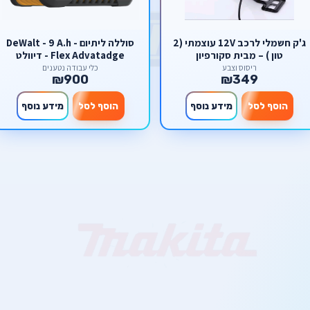
ג'ק חשמלי לרכב 12V עוצמתי (2
סוללה ליתיום DeWalt - 9 A.h -
טון ) – מבית סקורפיון
Flex Advatadge - דיוולט
ריסוס וצבע
כלי עבודה נטענים
₪900
₪349
הוסף לסל
מידע נוסף
הוסף לסל
מידע נוסף