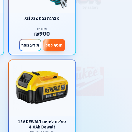
מברגת גבס Xsf03Z
מסורים
₪900
הוסף לסל
מידע נוסף
סוללת ליתיום 18V DEWALT
4.0Ah Dewalt