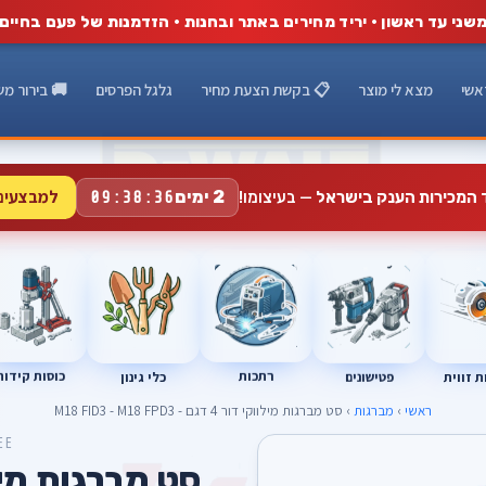
שני עד ראשון · יריד מחירים באתר ובחנות · הזדמנות של פעם בחיים
אשי
מצא לי מוצר
📋 בקשת הצעת מחיר
גלגל הפרסים
🚚 בירור מש
למבצעים
2 ימים
ד המכירות הענק בישראל
— בעיצומו!
09:38:35
רתכות
כוסות קידוח
פטישונים
 זווית
כלי גינון
ראשי
›
מברגות
› סט מברגות מילווקי דור 4 דגם - M18 FID3 - M18 FPD3
EE