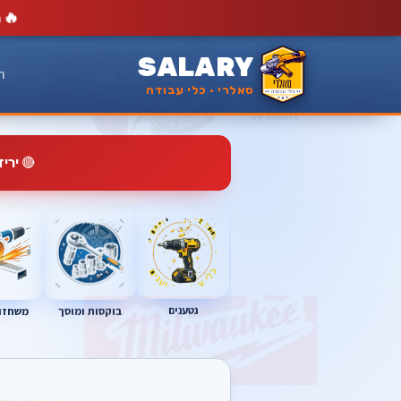
🔥
מ
SALARY
ר
סאלרי · כלי עבודה
🔴
ירי
נטענים
בוקסות ומוסך
משחזות