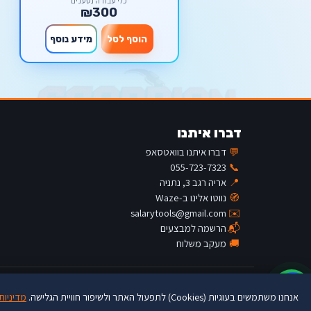
כלי עבודה נטענים
₪300
הוסף לסל
מידע נוסף
דברו איתנו
💬
דברו איתנו בוואטסאפ
055-723-7323
📞
📍
אריה רגב 3, נתניה
🧭
נווטו אלינו ב-Waze
salarytools@gmail.com
✉️
📬
הרשמה למבצעים
🚚
מעקב משלוח
♿
© Salary Tools · buytools.co.il
אנחנו משתמשים בעוגיות (Cookies) לתפעול האתר ולשיפור חוויית הגלישה.
מדיניות