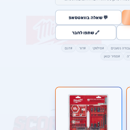
💬 שאלה בוואטסאפ
🔗 שתפו לחבר
עבודה נטענים
#מילווקי
#דור
#דגם
דה
#מחיר יבואן