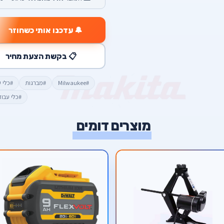
🔔 עדכנו אותי כשחוזר
📋 בקשת הצעת מחיר
#Milwaukee
#מברגות
#כלי 
#כלי עבו
מוצרים דומים