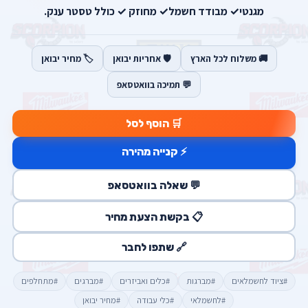
מגנטי✓ מבודד חשמל✓ מחוזק ✓ כולל טסטר ענק.
🚚 משלוח לכל הארץ
🛡️ אחריות יבואן
🏷️ מחיר יבואן
💬 תמיכה בוואטסאפ
🛒 הוסף לסל
⚡ קנייה מהירה
💬 שאלה בוואטסאפ
📋 בקשת הצעת מחיר
🔗 שתפו לחבר
#ציוד לחשמלאים
#מברגות
#כלים ואביזרים
#מברגים
#מתחלפים
#לחשמלאי
#כלי עבודה
#מחיר יבואן