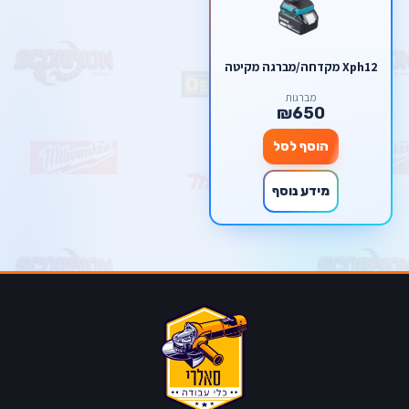
Xph12 מקדחה/מברגה מקיטה
מברגות
₪650
הוסף לסל
מידע נוסף