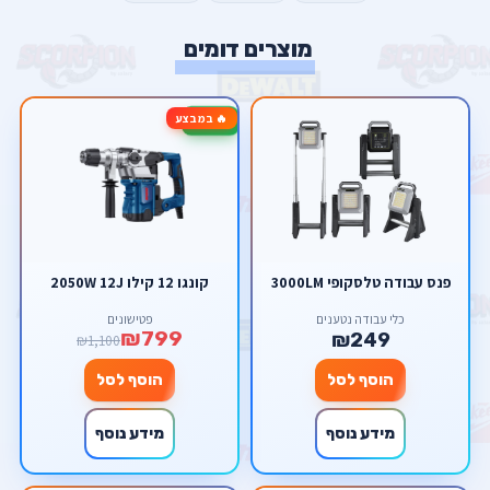
מוצרים דומים
🔥 במבצע
-27%
פנס עבודה טלסקופי 3000LM
קונגו 12 קילו 2050W 12J
כלי עבודה נטענים
פטישונים
₪799
₪249
₪1,100
הוסף לסל
הוסף לסל
מידע נוסף
מידע נוסף