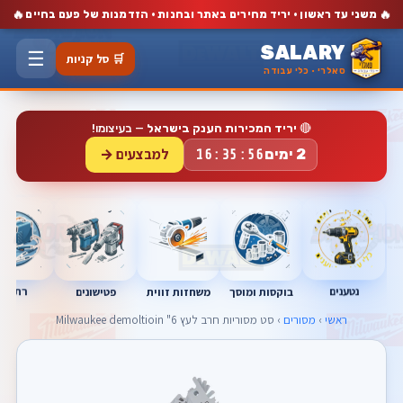
🔥
🔥
משני עד ראשון · יריד מחירים באתר ובחנות · הזדמנות של פעם בחיים
SALARY
☰
🛒 סל קניות
סאלרי · כלי עבודה
🔴
יריד המכירות הענק בישראל
— בעיצומו!
למבצעים →
2 ימים
16:35:55
נטענים
רתכות
בוקסות ומוסך
פטישונים
משחזות זווית
ראשי
›
מסורים
› סט מסוריות חרב לעץ 6" Milwaukee demoltioin