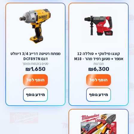
קונגו מילווקי + סוללה 12
מפתח רטיטה דרייב 3/4 דיוולט
אמפר + מטען רפיד מהר - M18
דגם DCF897N
FUEL™ ONE-KEY™ 8 KG SDS-
מברגות
סטים בוקסות ומוסך
₪1,650
₪6,300
MAX DRILLING AND
BREAKING HAMMER
הוסף לסל
הוסף לסל
מידע נוסף
מידע נוסף