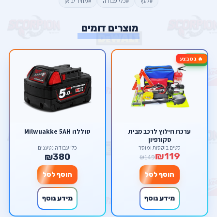
#לעץ
#כלי עבודה
#מחיר יבואן
מוצרים דומים
🔥 במבצע
-20%
ערכת חילוץ לרכב מבית
סוללה Milwuakke 5AH
סקורפיון
סטים בוקסות ומוסך
כלי עבודה נטענים
₪119
₪380
₪149
הוסף לסל
הוסף לסל
מידע נוסף
מידע נוסף