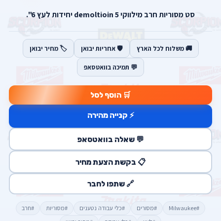
סט מסוריות חרב מילווקי demoltioin 5 יחידות לעץ 6".
🚚 משלוח לכל הארץ
🛡️ אחריות יבואן
🏷️ מחיר יבואן
💬 תמיכה בוואטסאפ
🛒 הוסף לסל
⚡ קנייה מהירה
💬 שאלה בוואטסאפ
📋 בקשת הצעת מחיר
🔗 שתפו לחבר
#Milwaukee
#מסורים
#כלי עבודה נטענים
#מסוריות
#חרב