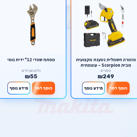
מזמרה חשמלית נטענת מקצועית
מפתח שוודי 12" ידית גומי
מבית Scorpion – עוצמתית
(Brushless) לגיזום ועיצוב גינה
מסורים
כלים ואביזרים
₪55
₪249
הוסף לסל
מידע נוסף
הוסף לסל
מידע נוסף