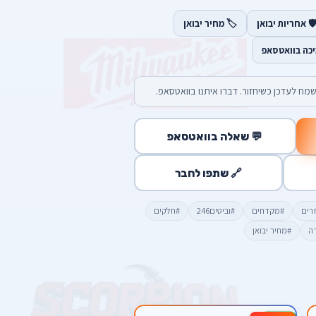
️ אחריות יבואן
🏷️ מחיר יבואן
יכה בוואטסאפ
מח לעדכן כשיחזור. דברו איתנו בוואטסאפ.
💬 שאלה בוואטסאפ
🔗 שתפו לחבר
זרים
#מקדחים
#וביטים246
#חלקים
דה
#מחיר יבואן