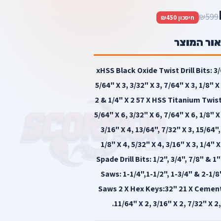
₪599
חיסכון ₪450
אור המוצר
xHSS Black Oxide Twist Drill Bits: 3/64" X 3,,
5/64" X 3, 3/32" X 3, 7/64" X 3, 1/8" X
2 & 1/4" X 2 57 X HSS Titanium Twist D
5/64" X 6, 3/32" X 6, 7/64" X 6, 1/8" X
3/16" X 4, 13/64", 7/32" X 3, 15/64",
1/8" X 4, 5/32" X 4, 3/16" X 3, 1/4" X
Spade Drill Bits: 1/2", 3/4", 7/8" & 1
Saws: 1-1/4",1-1/2", 1-3/4" & 2-1/
Saws 2 X Hex Keys:32" 21 X Cement Dr
11/64" X 2, 3/16" X 2, 7/32" X 2,