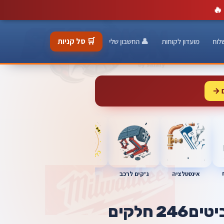
🔥
🛒 סל קניות
לוח
מועדון לקוחות
👤 החשבון שלי
 →
כלי מוסך
אינסטלציה
מברגות
ג'קים לרכב
 חלקים