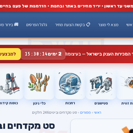
שני עד ראשון · יריד מחירים באתר ובחנות · הזדמנות של פעם בחיים
אשי
מצא לי מוצר
📋 בקשת הצעת מחיר
גלגל הפרסים
🚚 בירור מש
למבצעים
2 ימים
ד המכירות הענק בישראל
— בעיצומו!
15:30:13
רתכות
כוסות קידוח
פטישונים
 זווית
כלי גינון
ראשי
›
מסורים
› סט מקדחים וביטים246 חלקים
סט מקדחים וביטים246