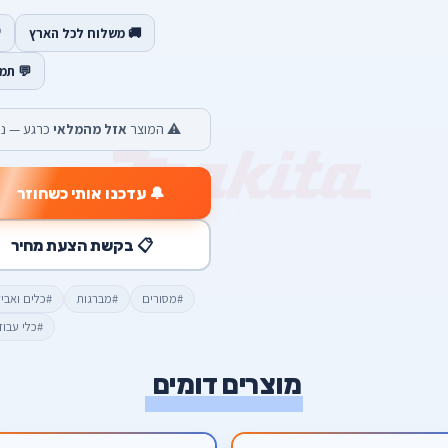
🚚 משלוח לכל הארץ
💬 תמ
⚠️ המוצר
אזל מהמלאי
כרגע — נש
🔔 עדכנו אותי כשחוזר
📋 בקשת הצעת מחיר
#מסורים
#מברגות
#כלים ואבי
#כלי עבו
מוצרים דומים