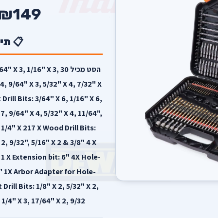
₪149
📋 תי
הסט מכיל 30  1/16" X 3
 4, 9/64" X 3, 5/32" X 4, 7/32" X
rill Bits: 3/64" X 6, 1/16" X 6,
 7, 9/64" X 4, 5/32" X 4, 11/64",
 1/4" X 217 X Wood Drill Bits:
 2, 9/32", 5/16" X 2 & 3/8" 4 X
" 1 X Extension bit: 6" 4X Hole-
8" 1X Arbor Adapter for Hole-
ill Bits: 1/8" X 2, 5/32" X 2,
 1/4" X 3, 17/64" X 2, 9/32.