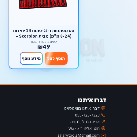
סט מפתחות רינג-פתוח 14 יחידות
(8-24 מ"מ) מבית Scorpion –
בנרתיק גלילה מקצועי
סטים בוקסות ומוסך
₪49
הוסף לסל
מידע נוסף
דברו איתנו
💬
דברו איתנו בוואטסאפ
055-723-7323
📞
📍
אריה רגב 3, נתניה
🧭
נווטו אלינו ב-Waze
salarytools@gmail.com
✉️