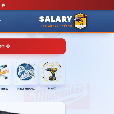
🔥
מ
SALARY
ר
סאלרי · כלי עבודה
🔴
ירי
נטענים
בוקסות ומוסך
משחזות