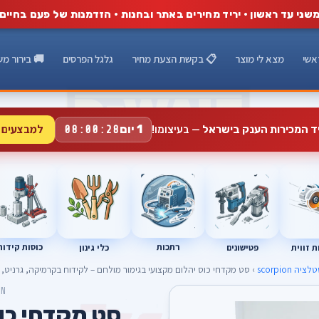
שני עד ראשון · יריד מחירים באתר ובחנות · הזדמנות של פעם בחיים
אשי
מצא לי מוצר
📋 בקשת הצעת מחיר
גלגל הפרסים
🚚 בירור מש
למבצעים 
1 יום
יד המכירות הענק בישראל
— בעיצומו!
08:00:27
רתכות
כוסות קידוח
פטישונים
 זווית
כלי גינון
 scorpion
› סט מקדחי כוס יהלום מקצועי בגימור מולחם – לקידוח בקרמיקה, גרניט, ש
ON
סט מקדחי כו