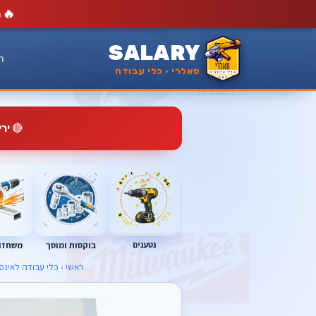
🔥
מ
SALARY
ר
סאלרי · כלי עבודה
🔴
יר
נטענים
בוקסות ומוסך
משחזות
ראשי
›
כלי עבודה לאינסטלציה