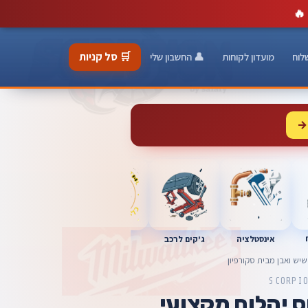
🔥
🛒 סל קניות
לוח
מועדון לקוחות
👤 החשבון שלי
→
כלי מוסך
אינסטלציה
מברגות
ג'קים לרכב
יש ואבן מבית סקורפיון
SCORPI
ס יהלום מקצועי