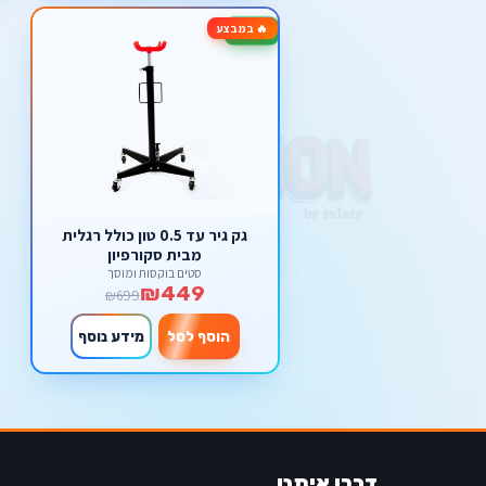
🔥 במבצע
-36%
גק גיר עד 0.5 טון כולל רגלית
מבית סקורפיון
סטים בוקסות ומוסך
₪449
₪699
הוסף לסל
מידע נוסף
דברו איתנו