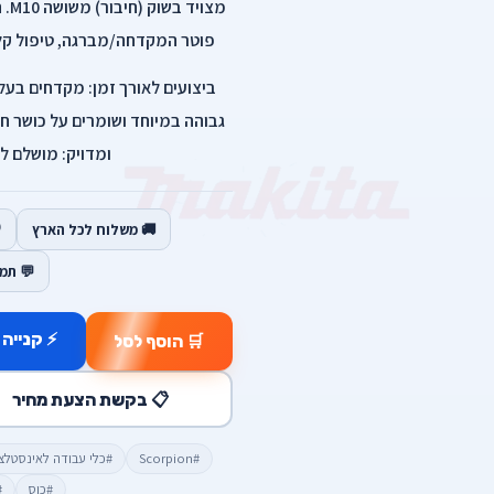
מצו
פוטר המקדחה/מברגה, טיפול קל
ביצועים לאורך זמן: מקדחים בעל
גבוהה במיוחד ושומרים על כושר חי
ומדויק: מושלם ל
🚚 משלוח לכל הארץ
💬 תמ
⚡ קנייה 
🛒 הוסף לסל
📋 בקשת הצעת מחיר
#Scorpion
#כלי עבודה לאינסטלצ
#כוס
#