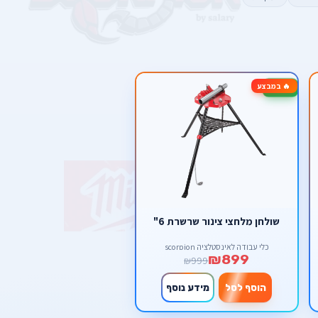
🔥 במבצע
-10%
שולחן מלחצי צינור שרשרת 6"
כלי עבודה לאינסטלציה scorpion
₪899
₪999
הוסף לסל
מידע נוסף