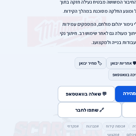
יד בשוק (חיבור) משושה M10. החיבור המשושה מבטיח נעילה חזקה בתוך
 ומונע החלקה מסוכנת במהלך הקידוח.
י גימור יהלום מולחם, המספקים עמידות
תוך מעולה גם לאחר שימוש רב. חיתוך נקי
עבודות בנייה ולמקצוענ.
️ אחריות יבואן
🏷️ מחיר יבואן
יכה בוואטסאפ
מהירה
💬 שאלה בוואטסאפ
🔗 שתפו לחבר
יה
#כוסות קידוח
#מברגות
#מקדחי
יהלום
#מקצועי