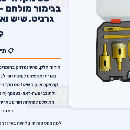
בגימור מולחם –
גרניט, שיש וא
9
📋 תי
קידוח חלק, מהיר ומדויק בחומרים
באריח! מחפשים לעשות חור לברז
קרמיקה או קיר שיש? סט מקדחי ה
המושלם לפתיחת חורים באריחים
במזווד
למה הסט הזה חייב להיות בארגז הכ