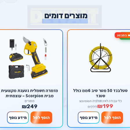
מוצרים דומים
 במבצע
-
סטלבנד 50 מטר סיב 6ממ כולל
מזמרה חשמלית נטענת מקצועית
סטנד
מבית Scorpion – עוצמתית
(Brushless) לגיזום ועיצוב גינה
כלי עבודה לאינסטלציה scorpion
מסורים
₪199
₪249
₪399
הוסף לסל
מידע נוסף
הוסף לסל
מידע נוסף