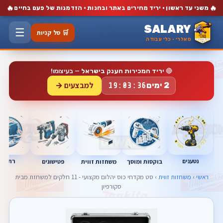
🔥
🔥
משני עד ראשון · יריד מחירים באתר ובחנות · הזדמנות של פעם בחיים
SALARY
☰
🛒 סל קניות
סאלרי · כלי עבודה
🔴
יריד המכירות הענק בישראל
— בעיצומו!
למבצעים →
2 ימים
19:03:35
נטענים
רתכות
בוקסות ומוסך
פטישונים
משחזות זווית
ראשי
›
משחזות זווית
› סט מקדחי כוס יהלום מקצועי - 11 חלקים למשחזת מבית
סקורפיון