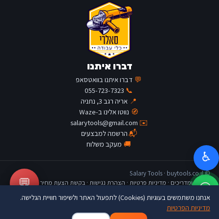
דברו איתנו
💬
דברו איתנו בוואטסאפ
055-723-7323
📞
📍
אריה רגב 3, נתניה
🧭
נווטו אלינו ב-Waze
salarytools@gmail.com
✉️
📬
הרשמה למבצעים
🚚
מעקב משלוח
♿
© Salary Tools · buytools.co.il
💬
כתבות ומדריכים
·
מדיניות פרטיות
·
הצהרת נגישות
·
בקשת הצעת מחיר
אנחנו משתמשים בעוגיות (Cookies) לתפעול האתר ולשיפור חוויית הגלישה.
מדיניות הפרטיות