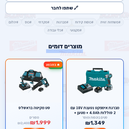
🔗 שתפו לחבר
#משחזות זווית
#כוסות קידוח
#מברגות
#מקדחי
#כוס
#יהלום
#מקצועי
#כלי עבודה
מוצרים דומים
🔥 במבצע
-17%
מברגת אימפקט נטענת 18V עם
סט מקיטה בראשלס
2 סוללות 4.0Ah + מטען +
מזוודת נשיאה Makita LXT
סטים בוקסות ומוסך
מסורים
₪1,999
18V DTD153RTE
₪1,349
₪2,400