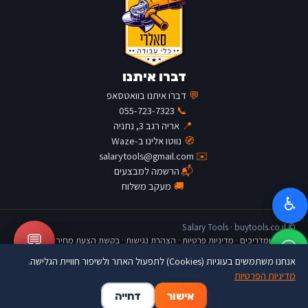
דברו איתנו
💬
דברו איתנו בוואטסאפ
055-723-7323
📞
📍
אריה רגב 3, נתניה
🧭
נווטו אלינו ב-Waze
salarytools@gmail.com
✉️
📬
הרשמה למבצעים
🚚
מעקב משלוח
♿
© Salary Tools · buytools.co.il
💬
כתבות ומדריכים
·
מדיניות פרטיות
·
הצהרת נגישות
·
בקשת הצעת מחיר
אנחנו משתמשים בעוגיות (Cookies) לתפעול האתר ולשיפור חוויית הגלישה.
מדיניות הפרטיות
🛒
👤
🏠
אישור
דחייה