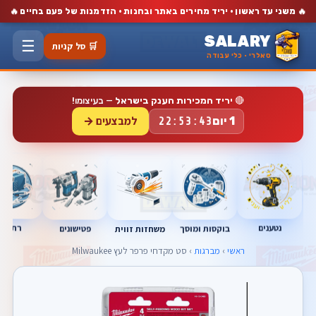
🔥
🔥
משני עד ראשון · יריד מחירים באתר ובחנות · הזדמנות של פעם בחיים
SALARY
☰
🛒 סל קניות
סאלרי · כלי עבודה
🔴
יריד המכירות הענק בישראל
— בעיצומו!
למבצעים →
1 יום
22:53:43
נטענים
רתכות
בוקסות ומוסך
פטישונים
משחזות זווית
ראשי
›
מברגות
› סט מקדחי פרפר לעץ Milwaukee