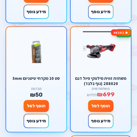
מידע נוסף
מידע נוסף
🔥 במבצע
-13%
משחזת זווית מילווקי פיול דגם
סט 10 מקדחי טיטניום 5mm
288020 (גוף בלבד)
משחזות זווית
מברגות
₪699
₪50
₪799
הוסף לסל
הוסף לסל
מידע נוסף
מידע נוסף