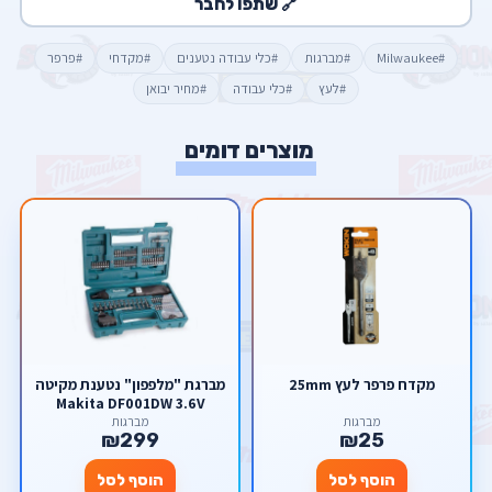
🔗 שתפו לחבר
#Milwaukee
#מברגות
#כלי עבודה נטענים
#מקדחי
#פרפר
#לעץ
#כלי עבודה
#מחיר יבואן
מוצרים דומים
מקדח פרפר לעץ 25mm
מברגת "מלפפון" נטענת מקיטה
Makita DF001DW 3.6V
מברגות
מברגות
₪299
₪25
הוסף לסל
הוסף לסל