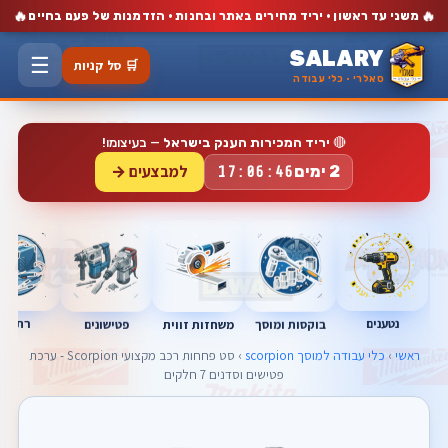
🔥
🔥
משני עד ראשון · יריד מחירים באתר ובחנות · הזדמנות של פעם בחיים
SALARY
☰
🛒 סל קניות
סאלרי · כלי עבודה
🔴
יריד המכירות הענק בישראל
— בעיצומו!
למבצעים →
2 ימים
17:06:45
נטענים
רתכות
בוקסות ומוסך
פטישונים
משחזות זווית
ראשי
›
כלי עבודה למוסך scorpion
› סט פחחות רכב מקצועי Scorpion - ערכת
פטישים וסדנים 7 חלקים