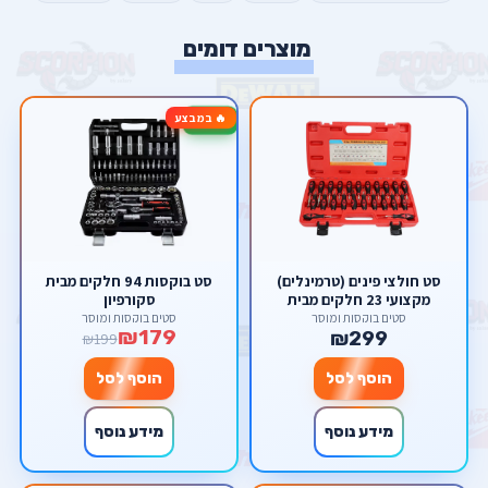
מוצרים דומים
🔥 במבצע
-10%
סט חולצי פינים (טרמינלים)
סט בוקסות 94 חלקים מבית
מקצועי 23 חלקים מבית
סקורפיון
Scorpion – לשחרור
סטים בוקסות ומוסך
סטים בוקסות ומוסך
₪179
קונקטורים ללא נזק
₪299
₪199
הוסף לסל
הוסף לסל
מידע נוסף
מידע נוסף