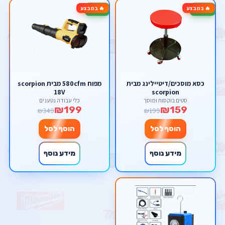
🔥 במבצע
🔥 במבצע
-43%
-20%
כסא מוסכים/דיטיילינג מבית
מפוח 580cfm מבית scorpion
18V
scorpion
סטים בוקסות ומוסך
כלי עבודה נטענים
₪199
₪159
₪349
₪199
הוסף לסל
הוסף לסל
מידע נוסף
מידע נוסף