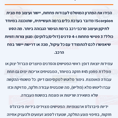
הכירו את הפתרון המושלם לעבודות פחחות, יישור ועיצוב פח מבית
Scorpion! מדובר בערכת כלים ברמה תעשייתית, שתוכננה במיוחד
לתיקון ועיצוב מרכבי רכב ברמת הגימור הגבוהה ביותר. מה הסט
כולל? 3 פטישי פחחות ו-4 סדנים (דולים/בלוקים): מגוון צורות וזוויות
שיאפשרו לכם להתמודד עם כל עיקול, מכה או דרישת יישור בפח
הרכב.
עמידות יוצאת דופן: ראשי הפטישים והסדנים מיוצרים מברזל יצוק או
מפלדת פחמן #45 חזקה במיוחד, המבטיחים אריכות ימים גם תחת
עבודה מאומצת. גימור מלוטש למקסימום דיוק: כל משטחי ההקשה
עברו ליטוש מלא (פוליש), מה שמבטיח עבודה חלקה, מדויקת וכזו
שלא משאירה שריטות או פוגמת במשטח העבודה.
ידיות פיברגלס ארגונומיות: הפטישים מצוידים בידיות פיברגלס
חזקות, בחיפוי מונע החלקה, שנועדו לספוג זעזועים ולהעניק אחיזה