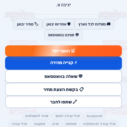
יציבה ונ.
🚚 משלוח לכל הארץ
🛡️ אחריות יבואן
🏷️ מחיר יבואן
💬 תמיכה בוואטסאפ
🛒 הוסף לסל
⚡ קנייה מהירה
💬 שאלה בוואטסאפ
📋 בקשת הצעת מחיר
🔗 שתפו לחבר
#Scorpion
#כלי עבודה למוסך
#ציוד לחשמלאים
#כלי עבודה לאינסטלציה
#פחחות
#רכב
#מקצועי
#כלי עבודה