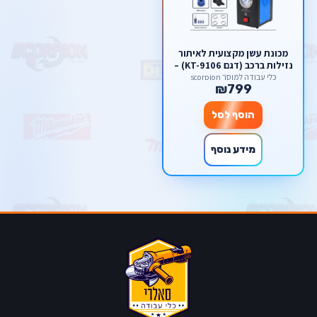
מכונת עשן מקצועית לאיתור
נזילות ברכב (דגם KT-9106) –
גלאי דליפות בצנרת, יניקה
כלי עבודה למוסך scorpion
₪799
ומערכות EVAP מבית סקורפיון
הוסף לסל
מידע נוסף