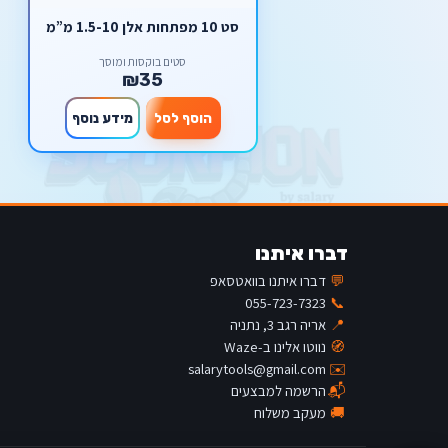
סט 10 מפתחות אלן 1.5-10 מ”מ
סטים בוקסות ומוסך
₪35
הוסף לסל
מידע נוסף
דברו איתנו
💬
דברו איתנו בוואטסאפ
055-723-7323
📞
📍
אריה רגב 3, נתניה
🧭
נווטו אלינו ב-Waze
salarytools@gmail.com
✉️
📬
הרשמה למבצעים
🚚
מעקב משלוח