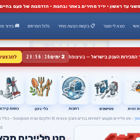
שני עד ראשון · יריד מחירים באתר ובחנות · הזדמנות של פעם בחיים
אשי
מצא לי מוצר
📋 בקשת הצעת מחיר
גלגל הפרסים
🚚 בירור מש
למבצעים
2 ימים
ד המכירות הענק בישראל
— בעיצומו!
23:56:15
רתכות
כוסות קידוח
פטישונים
 זווית
כלי גינון
וסך
› סט פליירים מקצועי לפתיחת בנדים וחבקי צינורות (9 חלקים) מבית Scorpion – כולל פלייר כבל גמיש מתנעל
ON
סט פליירים מקצ