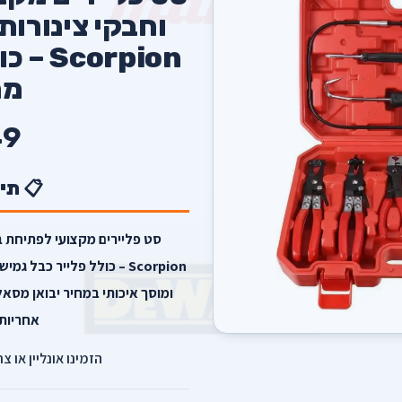
orpion
מת
9
📋 תי
ומוסך איכותי במחיר יבואן מסאל
אחריות 
הזמינו אונליין או צ