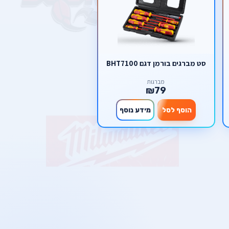
סט מברגים בורמן דגם BHT7100
מברגות
₪79
הוסף לסל
מידע נוסף