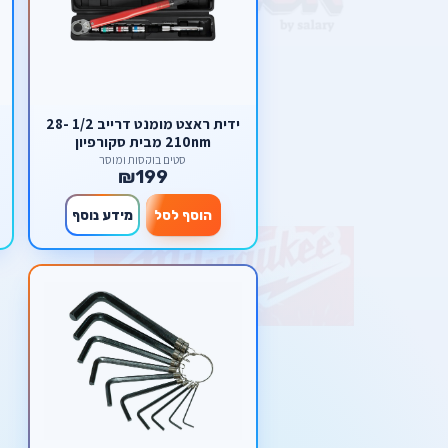
ידית ראצט מומנט דרייב 1/2 28-
210nm מבית סקורפיון
סטים בוקסות ומוסך
₪199
הוסף לסל
מידע נוסף