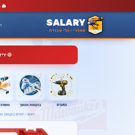
🔥
מ
SALARY
ר
סאלרי · כלי עבודה
🔴
ירי
נטענים
בוקסות ומוסך
משחזות
ראשי
›
סטים בוקסות ומ