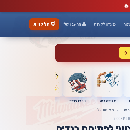
🔥
🛒 סל קניות
לוח
מועדון לקוחות
👤 החשבון שלי
 →
כלי מוסך
אינסטלציה
מברגות
ג'קים לרכב
SCORPI
ועי לפתיחת בנדים