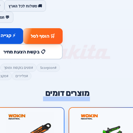
🚚 משלוח לכל הארץ
💬 תמ
⚡ קנייה 
🛒 הוסף לסל
📋 בקשת הצעת מחיר
#Scorpion
#סטים בוקסות ומוסך
#פליירים
#מקצו
מוצרים דומים