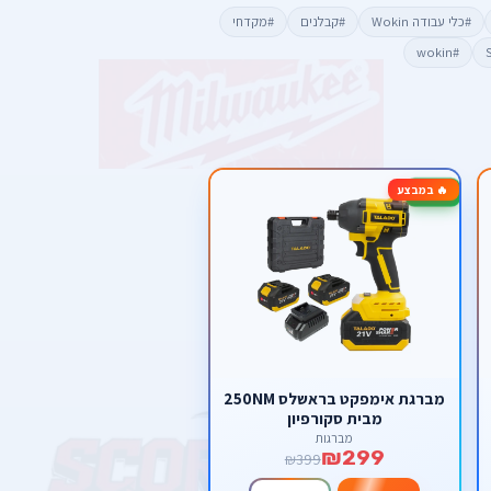
#כלי עבודה Wokin
#קבלנים
#מקדחי
#wokin
🔥 במבצע
-25%
מברגת אימפקט בראשלס 250NM
מבית סקורפיון
מברגות
₪299
₪399