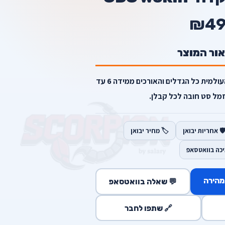
₪4
אור המוצר
סט קבלנים מקדחי SDS של ווקין העולמית כל הגדלים והאורכים ממידה 6 עד
️ אחריות יבואן
🏷️ מחיר יבואן
יכה בוואטסאפ
מהירה
💬 שאלה בוואטסאפ
🔗 שתפו לחבר