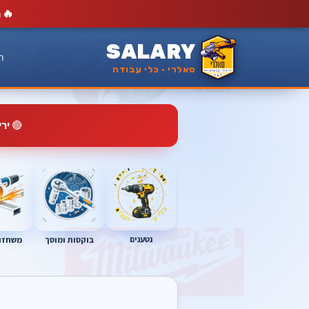
🔥
מ
SALARY
ר
סאלרי · כלי עבודה
🔴
יר
נטענים
בוקסות ומוסך
משחזות