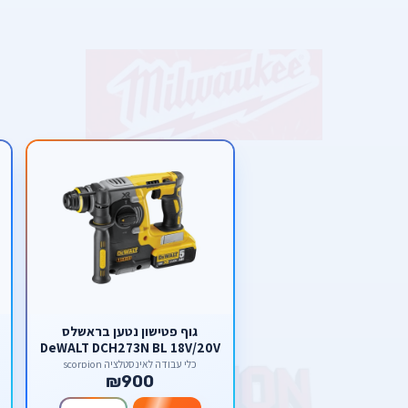
גוף פטישון נטען בראשלס
DeWALT DCH273N BL 18V/20V
DeWalt
כלי עבודה לאינסטלציה scorpion
₪900