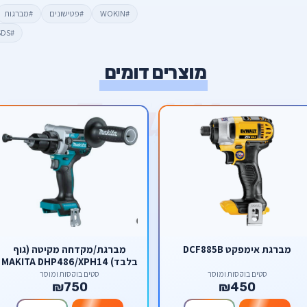
#WOKIN
#פטישונים
#מברגות
#SDS
מוצרים דומים
מברגת אימפקט DCF885B
מברגת/מקדחה מקיטה (גוף
בלבד) MAKITA DHP486/XPH14
סטים בוקסות ומוסך
סטים בוקסות ומוסך
₪750
₪450