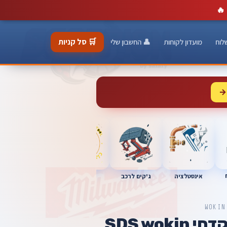
🔥
🛒 סל קניות
לוח
מועדון לקוחות
👤 החשבון שלי
→
כלי מוסך
אינסטלציה
מברגות
ג'קים לרכב
WOKIN
SDS wok