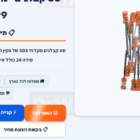
99
📋 תי
מידה 24 כולל איזמל סט חובה לכל קבלן.
🚚 משלוח לכל הארץ
💬 תמ
⚡ קנייה 
🛒 הוסף לסל
📋 בקשת הצעת מחיר