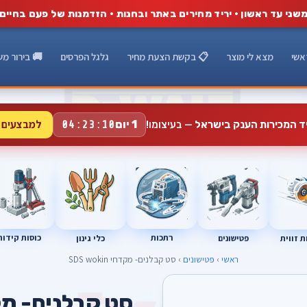
שני עד ראשון · יריד מחירים באתר ובחנות · הזדמנות של פעם בחיים
אשי
מצא לי מוצר
📋 בקשת הצעת מחיר
גלגל הפרסים
🚚 בירור מש
למבצעים 
1 יום
יד המכירות הענק בישראל
— בעיצומו!
04:23:09
רתכות
כוסות קידוח
פטישונים
 זווית
כלי גינון
ראשי
›
פטישונים
› סט קבלנים- מקדחי SDS wokin
סט קבלנים- מקדחי in