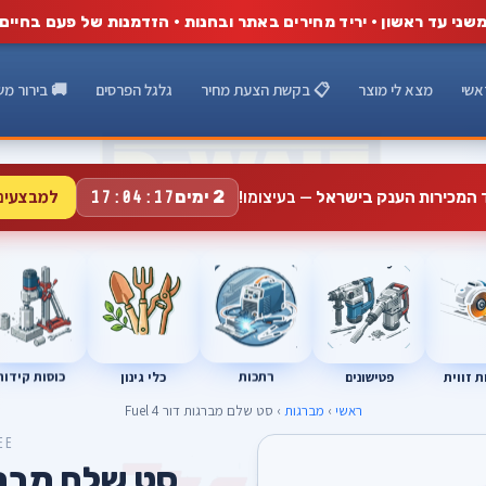
שני עד ראשון · יריד מחירים באתר ובחנות · הזדמנות של פעם בחיים
אשי
מצא לי מוצר
📋 בקשת הצעת מחיר
גלגל הפרסים
🚚 בירור מש
למבצעים
2 ימים
ד המכירות הענק בישראל
— בעיצומו!
17:04:16
רתכות
כוסות קידוח
פטישונים
 זווית
כלי גינון
ראשי
›
מברגות
› סט שלם מברגות דור 4 Fuel
EE
סט שלם מברגות ד