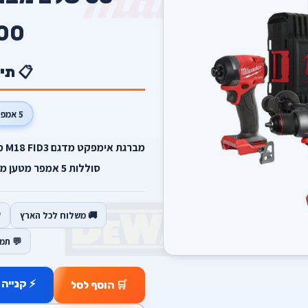
00
📋 תי
5 אמפר
סוללות 5 אמפר מטען מהיר 12-18V FC מזוודה קשיחה.
🚚 משלוח לכל הארץ
💬 תמ
⚡ קנייה 
🛒 הוסף לסל