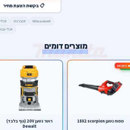
📋 בקשת הצעת מחיר
#Milwaukee
#מברגות
#כלי
#כלי עבו
מוצרים דומים
 במבצע
מפוח נטען 18X2 scorpion
רוטר נטען 20V (גוף בלבד)
Dewalt