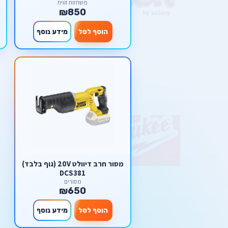
משחזות זווית
₪850
הוסף לסל
מידע נוסף
מסור חרב דיוולט 20V (גוף בלבד)
DCS381
מסורים
₪650
הוסף לסל
מידע נוסף