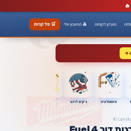
🔥
🛒 סל קניות
לוח
מועדון לקוחות
👤 החשבון שלי
 →
כלי מוסך
אינסטלציה
מברגות
ג'קים לרכב
MILWAUK
ור 4 Fuel