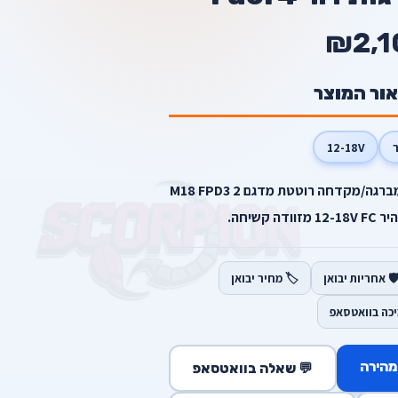
₪2,1
אור המוצר
12-18V
מברגת אימפקט מדגם M18 FID3 מברגה/מקדחה רוטטת מדגם M18 FPD3 2
️ אחריות יבואן
🏷️ מחיר יבואן
יכה בוואטסאפ
מהירה
💬 שאלה בוואטסאפ