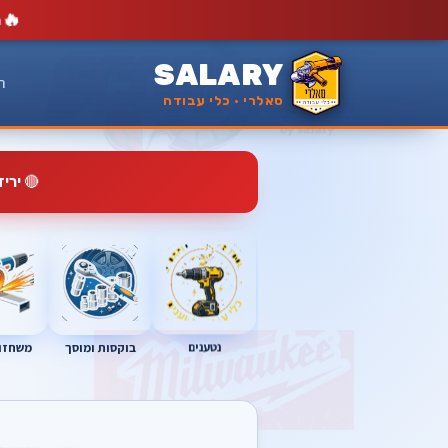
🔥
מ
SALARY
ר
סאלרי · כלי עבודה
🔴
ירי
נטענים
בוקסות ומוסך
משחזות