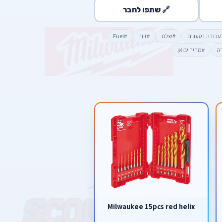
🔗 שתפו לחבר
 עבודה נטענים
#שלם
#דור
#Fuel
דה
#מחיר יבואן
Milwaukee 15pcs red helix