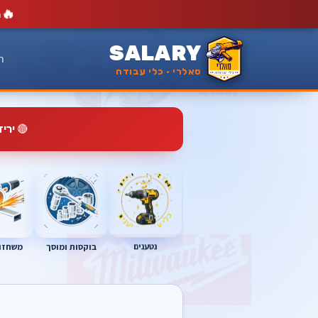
🔥
מ
SALARY
ר
סאלרי · כלי עבודה
🔴
ירי
נטענים
בוקסות ומוסך
משחזות