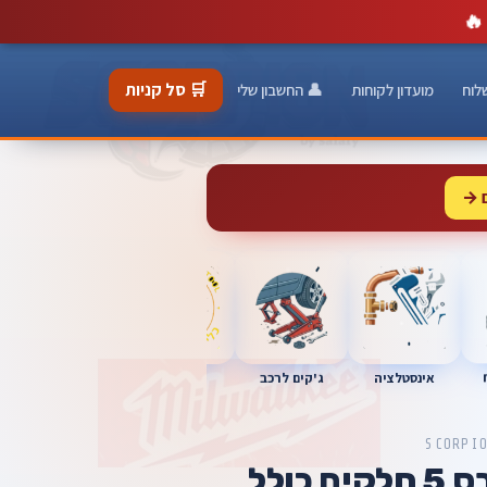
🔥
🛒 סל קניות
לוח
מועדון לקוחות
👤 החשבון שלי
 →
כלי מוסך
אינסטלציה
מברגות
ג'קים לרכב
SCORPI
סט שפכטל גבס 5 חלקים כולל