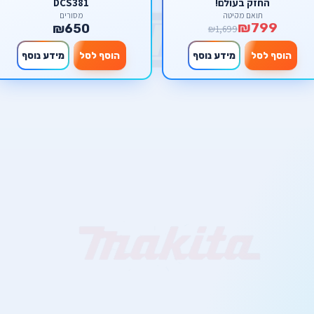
החזק בעולם!
DCS381
תואם מקיטה
מסורים
₪799
₪650
₪1,699
הוסף לסל
מידע נוסף
הוסף לסל
מידע נוסף