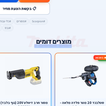
📋 בקשת הצעת מחיר
#Scorpion
#מסורים
#כלי עבודה טכ
#גבס
מוצרים דומים
 במבצע
סטלבנד 20 מטר פלדה מלאה -
מסור חרב דיוולט 20V (גוף בלבד)