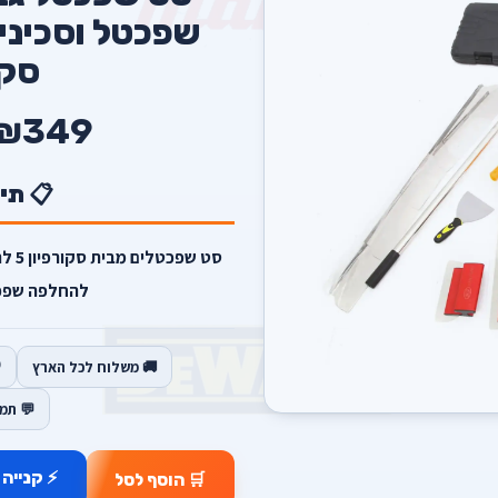
שפכטל וסכיני
סקו
₪349
📋 תי
להחלפה שפכט
🚚 משלוח לכל הארץ
💬 תמ
⚡ קנייה 
🛒 הוסף לסל