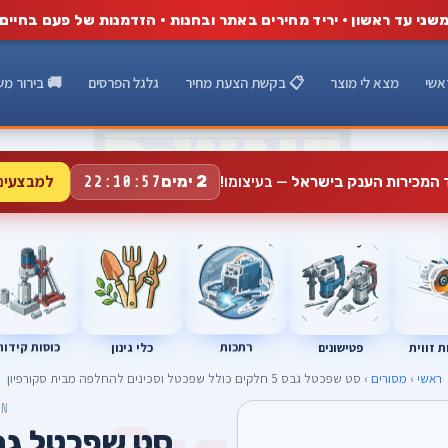
שני עד ראשון · יריד מחירים באתר ובחנות · הזדמנות של פעם בחיים
אשי
מצא לי מוצר
📋 בקשת הצעת מחיר
גלגל הפרסים
🚚 בירור מש
למבצעים
2 ימים
ד המכירות הענק בישראל
— בעיצומו!
22:10:56
רתכות
כוסות קידוח
פטישונים
 זווית
כלי גינון
ראשי
›
מסורים
› סט שפכטל גבס 5 חלקים כולל שפכטל וסכינים להחלפה מבית סקורפיון
ON