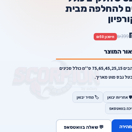
ם להחלפה מבית
רפיון
₪399
חיסכון ₪50
אור המוצר
סט שפכטלים מבית סקורפיון 5 להבים 75,65,45,25,15 ס''מ כולל סכינים
ל גבס מוט מאריך.
️ אחריות יבואן
🏷️ מחיר יבואן
יכה בוואטסאפ
מהירה
💬 שאלה בוואטסאפ