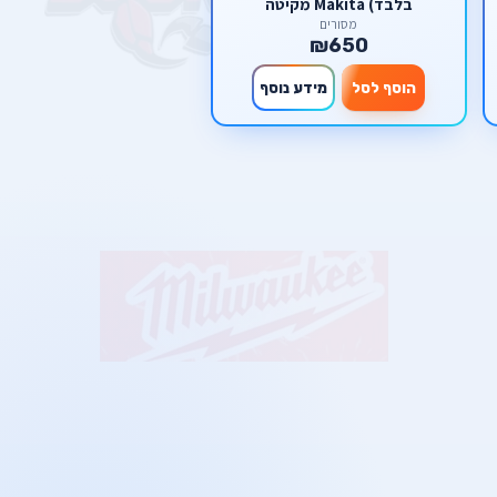
בלבד) Makita מקיטה
מסורים
₪650
הוסף לסל
מידע נוסף