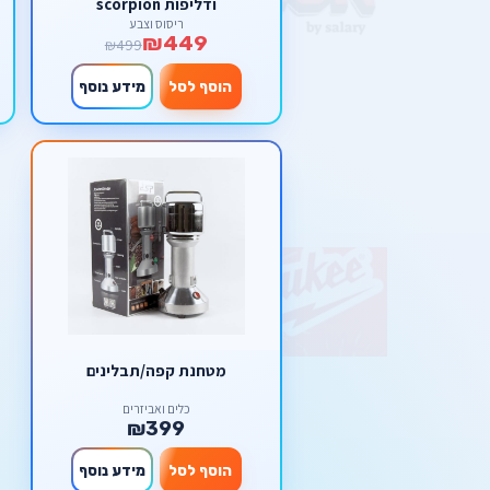
ודליפות scorpion
ריסוס וצבע
₪449
₪499
הוסף לסל
מידע נוסף
מטחנת קפה/תבלינים
כלים ואביזרים
₪399
הוסף לסל
מידע נוסף