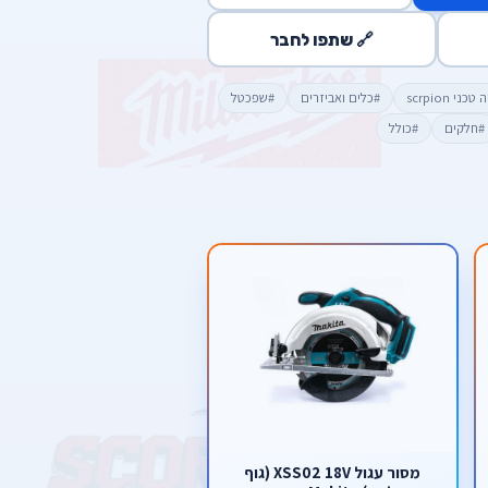
🔗 שתפו לחבר
ני scrpion
#כלים ואביזרים
#שפכטל
#חלקים
#כולל
מסור עגול XSS02 18V (גוף