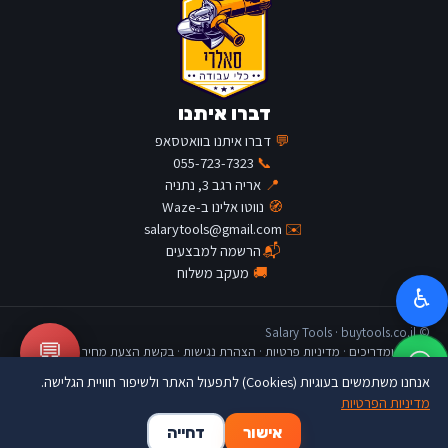
דברו איתנו
💬
דברו איתנו בוואטסאפ
055-723-7323
📞
📍
אריה רגב 3, נתניה
🧭
נווטו אלינו ב-Waze
salarytools@gmail.com
✉️
📬
הרשמה למבצעים
🚚
מעקב משלוח
♿
© Salary Tools · buytools.co.il
💬
כתבות ומדריכים
·
מדיניות פרטיות
·
הצהרת נגישות
·
בקשת הצעת מחיר
אנחנו משתמשים בעוגיות (Cookies) לתפעול האתר ולשיפור חוויית הגלישה.
מדיניות הפרטיות
🛒
👤
🏠
אישור
דחייה