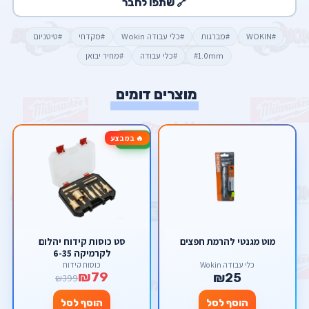
🔗 שתפו לחבר
#WOKIN
#מברגות
#כלי עבודה Wokin
#מקדחי
#טיטניום
#1.0mm
#כלי עבודה
#מחיר יבואן
מוצרים דומים
🔥 במבצע
-80%
מוט מגנטי להרמת חפצים
סט כוסות קידוח יהלום
לקרמיקה 6-35
כלי עבודה Wokin
כוסות קידוח
₪79
₪25
₪399
הוסף לסל
הוסף לסל