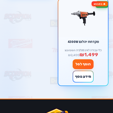
🔥 במבצע
-40%
מקדחת יהלום 4300W
כלי עבודה לאינסטלציה scorpion
₪1,499
₪2,499
הוסף לסל
מידע נוסף