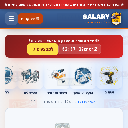
🔥
🔥
משני עד ראשון · יריד מחירים באתר ובחנות · הזדמנות של פעם בחיים
SALARY
☰
🛒 סל קניות
סאלרי · כלי עבודה
🔴
יריד המכירות הענק בישראל
— בעיצומו!
למבצעים →
2 ימים
02:57:12
נטענים
רתכות
בוקסות ומוסך
פטישונים
משחזות זווית
ראשי
›
מברגות
› סט 10 מקדחי טיטניום 1.0mm