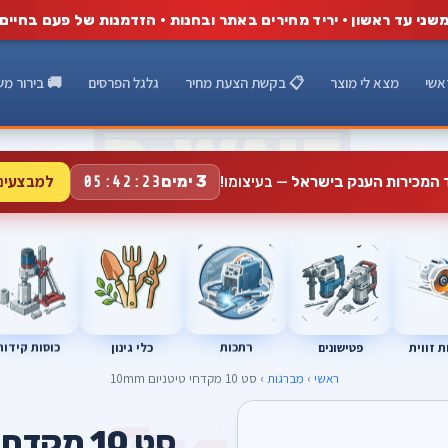
שני עד ראשון · יריד מחירים באתר ובחנות · הזדמנות של פעם בחיים
אשי
מצא לי מוצר
📋 בקשת הצעת מחיר
גלגל הפרסים
🚚 בירור מש
למבצעים
3 ימים
ד המכירות הענק בישראל
— בעיצומו!
05:42:22
רתכות
כוסות קידוח
פטישונים
 זווית
כלי גינון
ראשי
›
מברגות
› סט 10 מקדחי טיטניום 10mm
סט 10 מקדחי טיטניום 10mm