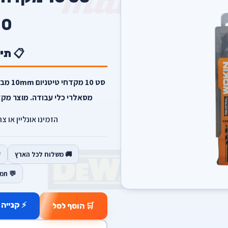
00
📋 תי
מסאלרי כלי עבודה. מוצר מקצו
הזמינו אונליין או צ
🚚 משלוח לכל הארץ
💬 תמ
⚡ קנייה 
🛒 הוסף לסל