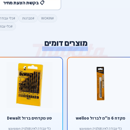
📋 בקשת הצעת מחיר
#WOKIN
#מברגות
#כלי עבודה okin
#כלי עבו
מוצרים דומים
מקדח 6 מ''מ לברזל welloo
סט מקדחים ברזל Dewalt
כלי עבודה לאינסטלציה scorpion
כלי עבודה לאינסטלציה scorpion