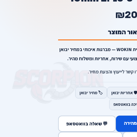
₪2
אור המוצר
סט 10 מקדחי טיטניום 10mm מבית WOKIN — מברגות איכותי במחיר יבואן
עי עם שירות, אחריות ומשלוח מהיר.
רו קשר לייעוץ והצעת מחיר.
️ אחריות יבואן
🏷️ מחיר יבואן
יכה בוואטסאפ
מהירה
💬 שאלה בוואטסאפ