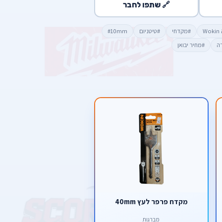
🔗 שתפו לחבר
W
#מקדחי
#טיטניום
#10mm
דה
#מחיר יבואן
מקדח פרפר לעץ 40mm
מברגות