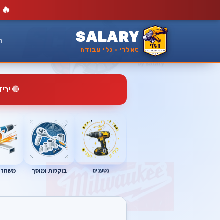
🔥
מ
SALARY
ר
סאלרי · כלי עבודה
🔴
ירי
נטענים
בוקסות ומוסך
משחזות