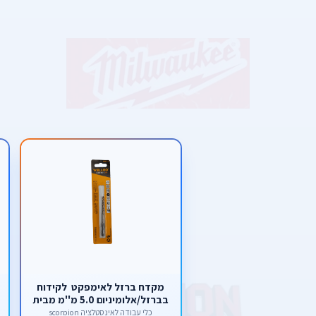
מקדח ברזל לאימפקט לקידוח
בברזל/אלומיניום 5.0 מ''מ מבית
welloo
כלי עבודה לאינסטלציה scorpion