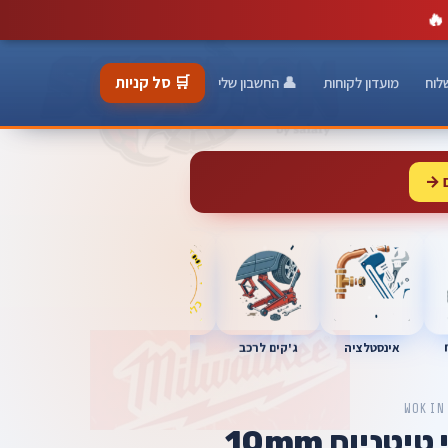
🔥
🛒 סל קניות
לוח
מועדון לקוחות
👤 החשבון שלי
 →
כלי מוסך
אינסטלציה
מברגות
ג'קים לרכב
WOKIN