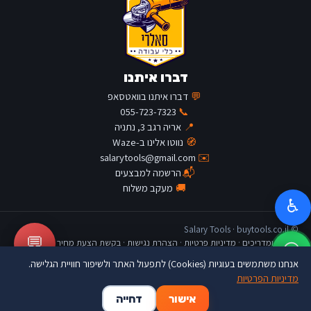
דברו איתנו
💬
דברו איתנו בוואטסאפ
055-723-7323
📞
📍
אריה רגב 3, נתניה
🧭
נווטו אלינו ב-Waze
salarytools@gmail.com
✉️
📬
הרשמה למבצעים
🚚
מעקב משלוח
♿
© Salary Tools · buytools.co.il
💬
כתבות ומדריכים
·
מדיניות פרטיות
·
הצהרת נגישות
·
בקשת הצעת מחיר
אנחנו משתמשים בעוגיות (Cookies) לתפעול האתר ולשיפור חוויית הגלישה.
מדיניות הפרטיות
🛒
👤
🏠
אישור
דחייה