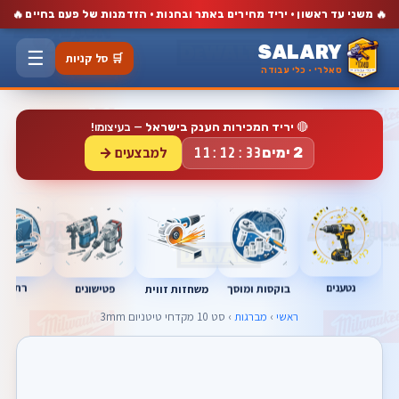
🔥
🔥
משני עד ראשון · יריד מחירים באתר ובחנות · הזדמנות של פעם בחיים
SALARY
☰
🛒 סל קניות
סאלרי · כלי עבודה
🔴
יריד המכירות הענק בישראל
— בעיצומו!
למבצעים →
2 ימים
11:12:32
נטענים
רתכות
בוקסות ומוסך
פטישונים
משחזות זווית
ראשי
›
מברגות
› סט 10 מקדחי טיטניום 3mm