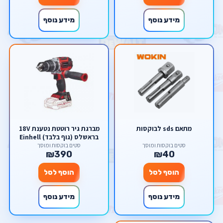
מידע נוסף
מידע נוסף
מתאם sds לבוקסות
מברגת גיר רוטטת נטענת 18V
בראשלס (גוף בלבד) Einhell
18V TE-CD 18 Li-I BL
סטים בוקסות ומוסך
סטים בוקסות ומוסך
₪390
₪40
הוסף לסל
הוסף לסל
מידע נוסף
מידע נוסף