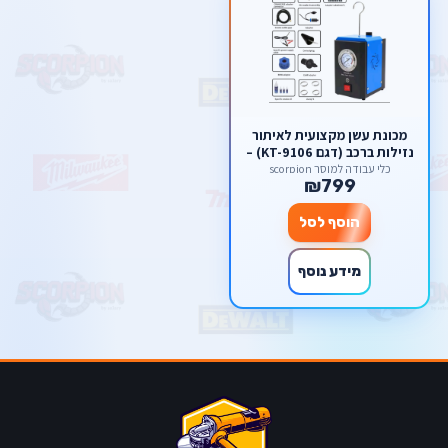
מכונת עשן מקצועית לאיתור
נזילות ברכב (דגם KT-9106) –
גלאי דליפות בצנרת, יניקה
כלי עבודה למוסך scorpion
₪799
ומערכות EVAP מבית סקורפיון
הוסף לסל
מידע נוסף