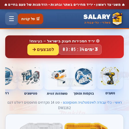
🔥
🔥
משני עד ראשון · יריד מחירים באתר ובחנות · הזדמנות של פעם בחיים
SALARY
☰
🛒 סל קניות
סאלרי · כלי עבודה
🔴
יריד המכירות הענק בישראל
— בעיצומו!
למבצעים →
3 ימים
03:05:33
נטענים
רתכות
בוקסות ומוסך
פטישונים
משחזות זווית
ראשי
›
כלי עבודה לאינסטלציה scorpion
› סט 14 מקדחים מחוסמים דיוולט דגם
DW1162