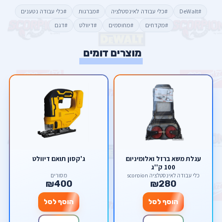
#DeWalt
#כלי עבודה לאינסטלציה
#מברגות
#כלי עבודה נטענים
#מקדחים
#מחוסמים
#דיוולט
#דגם
מוצרים דומים
עגלת משא ברזל ואלומיניום
ג'קסון תואם דיוולט
100 ק''ג
כלי עבודה לאינסטלציה scorpion
מסורים
₪400
₪280
הוסף לסל
הוסף לסל