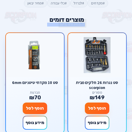
#מקדחים
#לברזל
#כלי עבודה
#מחיר יבואן
מוצרים דומים
סט נגרות 26 חלקים מבית
סט 10 מקדחי טיטניום 6mm
scorpion
מסורים
מברגות
₪70
₪149
הוסף לסל
הוסף לסל
מידע נוסף
מידע נוסף