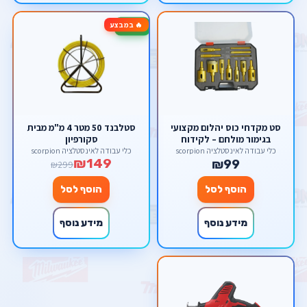
🔥 במבצע
-50%
סט מקדחי כוס יהלום מקצועי
סטלבנד 50 מטר 4 מ"מ מבית
בגימור מולחם – לקידוח
סקורפיון
בקרמיקה, גרניט, שיש ואבן
כלי עבודה לאינסטלציה scorpion
כלי עבודה לאינסטלציה scorpion
₪149
מבית סקורפיון
₪99
₪299
הוסף לסל
הוסף לסל
מידע נוסף
מידע נוסף