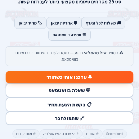
סט 29 מקדחים טיטניום מקצועי ביותר לעבודות קשות.
🚚 משלוח לכל הארץ
🛡️ אחריות יבואן
🏷️ מחיר יבואן
💬 תמיכה בוואטסאפ
⚠️ המוצר
אזל מהמלאי
כרגע — נשמח לעדכן כשיחזור. דברו איתנו
בוואטסאפ.
🔔 עדכנו אותי כשחוזר
💬 שאלה בוואטסאפ
📋 בקשת הצעת מחיר
🔗 שתפו לחבר
#Scorpion
#מסורים
#כלי עבודה לאינסטלציה
#כוסות קידוח