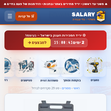
🔥
🔥
משני עד ראשון · יריד מחירים באתר ובחנות · הזדמנות של פעם בחיים
SALARY
☰
🛒 סל קניות
סאלרי · כלי עבודה
🔴
יריד המכירות הענק בישראל
— בעיצומו!
למבצעים →
2 ימים
15:00:41
נטענים
רתכות
בוקסות ומוסך
פטישונים
משחזות זווית
ראשי
›
מסורים
› סט 29 מקדחים לברזל