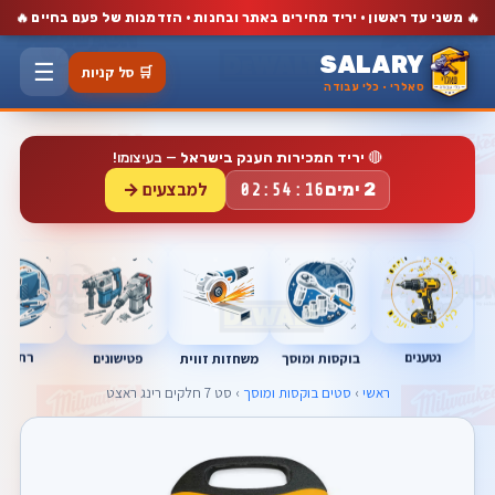
🔥
🔥
משני עד ראשון · יריד מחירים באתר ובחנות · הזדמנות של פעם בחיים
SALARY
☰
🛒 סל קניות
סאלרי · כלי עבודה
🔴
יריד המכירות הענק בישראל
— בעיצומו!
למבצעים →
2 ימים
02:54:15
נטענים
רתכות
בוקסות ומוסך
פטישונים
משחזות זווית
ראשי
›
סטים בוקסות ומוסך
› סט 7 חלקים רינג ראצט