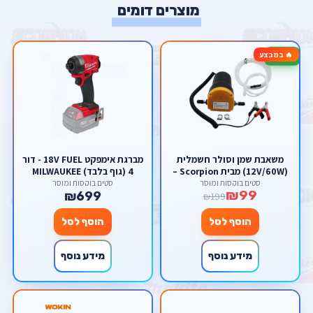
מוצרים דומים
🔥 במבצע
-50%
משאבת שמן וסולר חשמלית
מברגת אימפקט 18V FUEL - דור
(12V/60W) מבית Scorpion –
4 (גוף בלבד) MILWAUKEE
להחלפת שמן קלה ונקייה
סטים בוקסות ומוסך
סטים בוקסות ומוסך
₪99
ישירות דרך המדיד
₪699
₪199
הוסף לסל
הוסף לסל
מידע נוסף
מידע נוסף