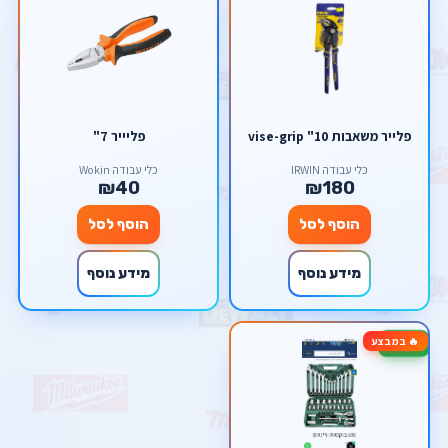
פלייר משאבות 10" vise-grip
פליייר 7"
כלי עבודה IRWIN
כלי עבודה Wokin
₪40
₪180
הוסף לסל
הוסף לסל
מידע נוסף
מידע נוסף
🔥 במבצע
-37%