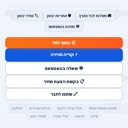
🚚 משלוח לכל הארץ
🛡️ אחריות יבואן
🏷️ מחיר יבואן
💬 תמיכה בוואטסאפ
🛒 הוסף לסל
⚡ קנייה מהירה
💬 שאלה בוואטסאפ
📋 בקשת הצעת מחיר
🔗 שתפו לחבר
#סטים בוקסות ומוסך
#כלי עבודה למוסך
#כלים ואביזרים
#חלקים
#רינג
#ראצט
#כלי עבודה
#מחיר יבואן