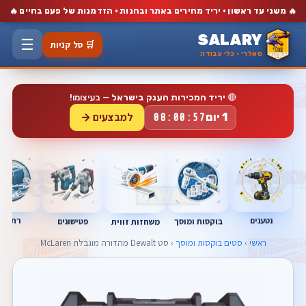
🔥
🔥
משני עד ראשון · יריד מחירים באתר ובחנות · הזדמנות של פעם בחיים
SALARY
☰
🛒 סל קניות
סאלרי · כלי עבודה
🔴
יריד המכירות הענק בישראל
— בעיצומו!
למבצעים →
1 יום
08:00:57
נטענים
רתכות
בוקסות ומוסך
פטישונים
משחזות זווית
ראשי
›
סטים בוקסות ומוסך
› סט Dewalt מהדורה מוגבלת McLaren