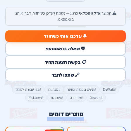
⚠️ המוצר
אזל מהמלאי
כרגע — נשמח לעדכן כשיחזור. דברו איתנו
בוואטסאפ.
🔔 עדכנו אותי כשחוזר
💬 שאלה בוואטסאפ
📋 בקשת הצעת מחיר
🔗 שתפו לחבר
#DeWalt
#סטים בוקסות ומוסך
#מברגות
#כלי עבודה למוסך
#Dewalt
#מהדורה
#מוגבלת
#McLaren
מוצרים דומים