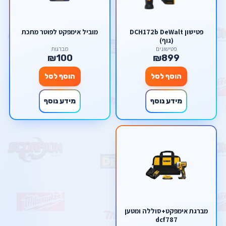
פטישון DCH172b DeWalt
מוביל אימפקט לפוטר מתכת
(גוף)
פטישונים
מברגות
₪100
₪899
הוסף לסל
הוסף לסל
מידע נוסף
מידע נוסף
מברגת אימפקט+סוללה ומטען
dcf787