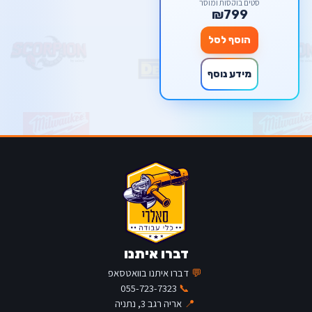
סטים בוקסות ומוסך
₪799
הוסף לסל
מידע נוסף
דברו איתנו
💬
דברו איתנו בוואטסאפ
055-723-7323
📞
📍
אריה רגב 3, נתניה