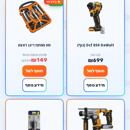
🔥 במבצע
-25%
Dcf 850 DeWalt (גוף)
סט מפתח רינג ראצט
מברגות
סטים בוקסות ומוסך
₪149
₪699
₪199
הוסף לסל
הוסף לסל
מידע נוסף
מידע נוסף