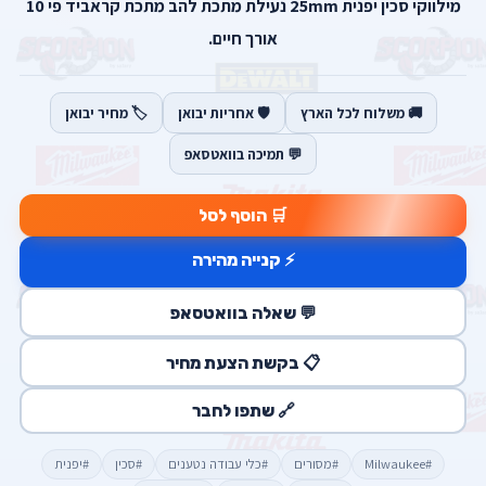
מילווקי סכין יפנית 25mm נעילת מתכת להב מתכת קראביד פי 10
אורך חיים.
🚚 משלוח לכל הארץ
🛡️ אחריות יבואן
🏷️ מחיר יבואן
💬 תמיכה בוואטסאפ
🛒 הוסף לסל
⚡ קנייה מהירה
💬 שאלה בוואטסאפ
📋 בקשת הצעת מחיר
🔗 שתפו לחבר
#Milwaukee
#מסורים
#כלי עבודה נטענים
#סכין
#יפנית