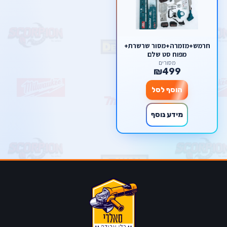
חרמש+מזמרה+מסור שרשרת+
מפוח סט שלם
מסורים
₪499
הוסף לסל
מידע נוסף