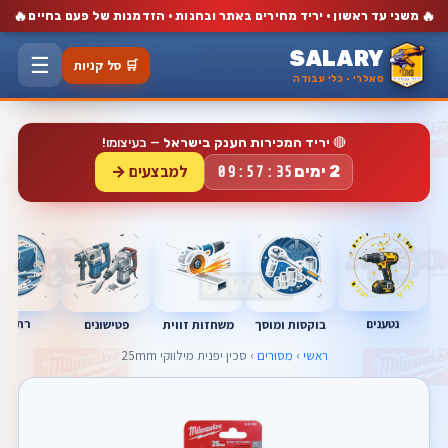
🔥
🔥
משני עד ראשון · יריד מחירים באתר ובחנות · הזדמנות של פעם בחיים
SALARY
☰
🛒 סל קניות
סאלרי · כלי עבודה
🔴
יריד המכירות הענק בישראל
— בעיצומו!
למבצעים →
2 ימים
09:57:34
נטענים
רתכות
בוקסות ומוסך
פטישונים
משחזות זווית
ראשי
›
מסורים
› סכין יפנית מילווקי 25mm