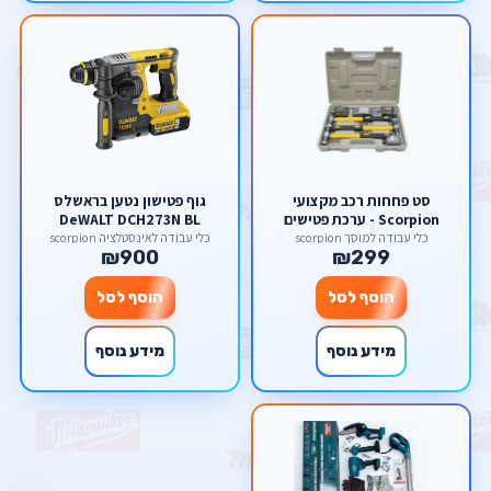
סט פחחות רכב מקצועי
גוף פטישון נטען בראשלס
Scorpion - ערכת פטישים
DeWALT DCH273N BL
וסדנים 7 חלקים
18V/20V DeWalt
כלי עבודה למוסך scorpion
כלי עבודה לאינסטלציה scorpion
₪900
₪299
הוסף לסל
הוסף לסל
מידע נוסף
מידע נוסף