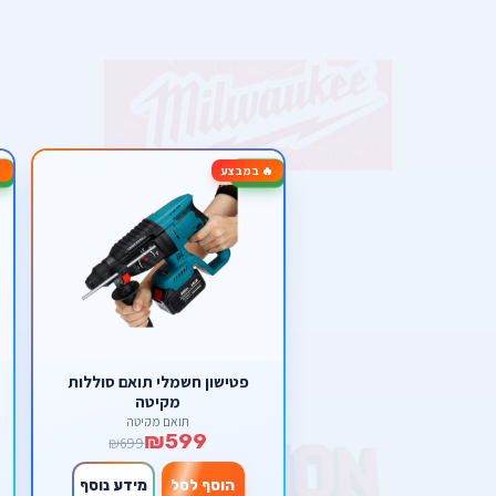
🔥 במבצע
-11%
-14%
פטישון חשמלי תואם סוללות
מקיטה
תואם מקיטה
₪599
₪699
הוסף לסל
מידע נוסף