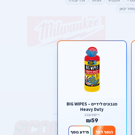
פריי
#מקפיא
#forst
#כלי עבודה
מחיר יבואן
מגבונים לידיים BIG WIPES –
Heavy Duty
ריסוס וצבע
₪59
הוסף לסל
מידע נוסף