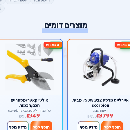
#ריסוס וצבע
#ספרי עבודה
#ס
#
מוצרים דומים
 במבצע
🔥 במבצע
-51%
איירלייס מרסס צבע 750W מבית
מולטי קאטר/מספריים
scorpion
חכם/חכמות
ריסוס וצבע
כלי עבודה לאינסטלציה scorpion
₪49
₪799
₪99
₪899
הוסף לסל
מידע נוסף
הוסף לסל
מידע נוסף