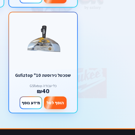
שפכטל נירוסטה 10" Gsfiztop
כלי עבודה GSfixtop
₪40
הוסף לסל
מידע נוסף