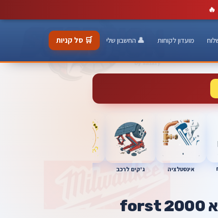
🔥
🛒 סל קניות
לוח
מועדון לקוחות
👤 החשבון שלי
כלי מוסך
אינסטלציה
מברגות
ג'קים לרכב
for