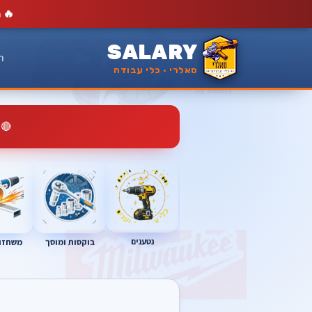
🔥
מ
SALARY
ר
סאלרי · כלי עבודה
🔴
נטענים
בוקסות ומוסך
משחזות