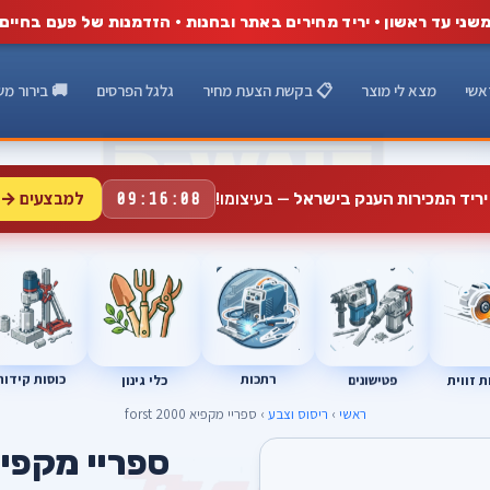
שני עד ראשון · יריד מחירים באתר ובחנות · הזדמנות של פעם בחיים
אשי
מצא לי מוצר
📋 בקשת הצעת מחיר
גלגל הפרסים
🚚 בירור מש
למבצעים →
יריד המכירות הענק בישראל
— בעיצומו!
09:16:07
רתכות
כוסות קידוח
פטישונים
 זווית
כלי גינון
ראשי
›
ריסוס וצבע
› ספריי מקפיא forst 2000
ספריי מקפיא st 2000