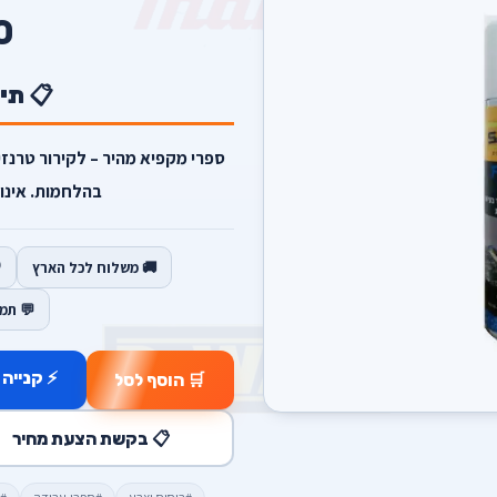
0
📋 תי
ספרי מקפיא מהיר – לקירור טרנזי
בהלחמות. אינו
🚚 משלוח לכל הארץ
💬 תמ
⚡ קנייה 
🛒 הוסף לסל
📋 בקשת הצעת מחיר