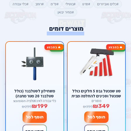
#כלים ואביזרים
#סרט
#בוטילי
#ס''מ
#רוחב
#כלי עבודה
#מחיר יבואן
מוצרים דומים
🔥 במבצע
🔥 במבצע
-33%
-13%
סט שפכטל גבס 5 חלקים כולל
משחילון לסטלבנד (כולל
שפכטל וסכינים להחלפה מבית
סטלבנד 20 מטר מתנה)
סקורפיון
מסורים
כלי עבודה לאינסטלציה scorpion
₪199
₪349
₪299
₪399
הוסף לסל
הוסף לסל