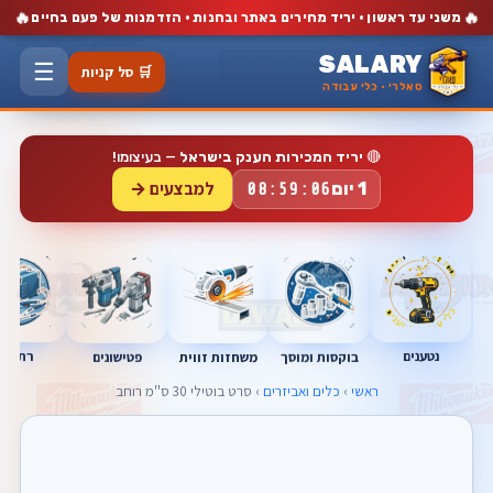
🔥
🔥
משני עד ראשון · יריד מחירים באתר ובחנות · הזדמנות של פעם בחיים
SALARY
☰
🛒 סל קניות
סאלרי · כלי עבודה
🔴
יריד המכירות הענק בישראל
— בעיצומו!
למבצעים →
1 יום
08:59:05
נטענים
רתכות
בוקסות ומוסך
פטישונים
משחזות זווית
ראשי
›
כלים ואביזרים
› סרט בוטילי 30 ס''מ רוחב