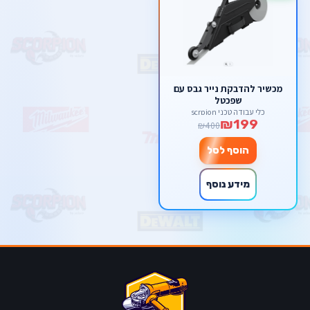
מכשיר להדבקת נייר גבס עם
שפכטל
כלי עבודה טכני scrpion
₪199
₪400
הוסף לסל
מידע נוסף