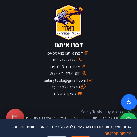
דברו איתנו
💬
דברו איתנו בוואטסאפ
055-723-7323
📞
📍
אריה רגב 3, נתניה
🧭
נווטו אלינו ב-Waze
salarytools@gmail.com
✉️
📬
הרשמה למבצעים
🚚
מעקב משלוח
♿
© Salary Tools · buytools.co.il
💬
כתבות ומדריכים
·
מדיניות פרטיות
·
הצהרת נגישות
·
בקשת הצעת מחיר
אנחנו משתמשים בעוגיות (Cookies) לתפעול האתר ולשיפור חוויית הגלישה.
מדיניות הפרטיות