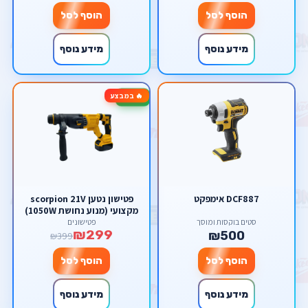
הוסף לסל
הוסף לסל
מידע נוסף
מידע נוסף
🔥 במבצע
-25%
DCF887 אימפקט
פטישון נטען scorpion 21V
מקצועי (מנוע נחושת 1050W)
– קידוח עד 28 מ"מ, סט
סטים בוקסות ומוסך
פטישונים
₪299
קומפלט במזוודה כולל 2
₪500
₪399
סוללות 3.0Ah ומטען
הוסף לסל
הוסף לסל
מידע נוסף
מידע נוסף