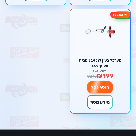
🔥 במבצע
-20%
מערבל בטון 2100W מבית
scorpion
ריסוס וצבע
₪199
₪249
הוסף לסל
מידע נוסף