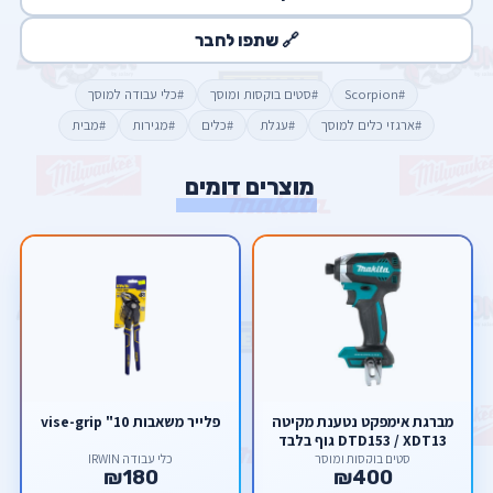
🔗 שתפו לחבר
#Scorpion
#סטים בוקסות ומוסך
#כלי עבודה למוסך
#ארגזי כלים למוסך
#עגלת
#כלים
#מגירות
#מבית
מוצרים דומים
מברגת אימפקט נטענת מקיטה
פלייר משאבות 10" vise-grip
DTD153 / XDT13 גוף בלבד
סטים בוקסות ומוסך
כלי עבודה IRWIN
₪180
₪400