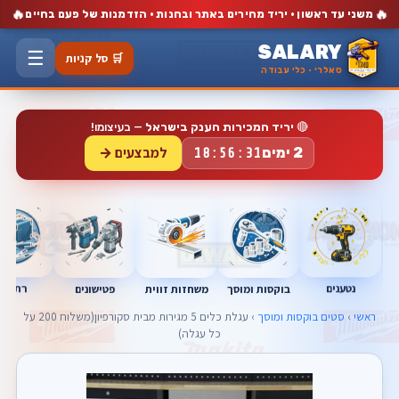
🔥
🔥
משני עד ראשון · יריד מחירים באתר ובחנות · הזדמנות של פעם בחיים
SALARY
☰
🛒 סל קניות
סאלרי · כלי עבודה
🔴
יריד המכירות הענק בישראל
— בעיצומו!
למבצעים →
2 ימים
18:56:30
נטענים
רתכות
בוקסות ומוסך
פטישונים
משחזות זווית
ראשי
›
סטים בוקסות ומוסך
› עגלת כלים 5 מגירות מבית סקורפיון(משלוח 200 על
כל עגלה)