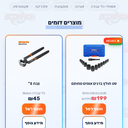
#סאלרי כלי עבודה
#ערכה
#מקצועית
#לבדיקת
#קומפרסיה
מוצרים דומים
🔥 במבצע
-50%
סט חולץ ברגים אומים מחוסם
צבת 8"
סטים בוקסות ומוסך
כלי עבודה Wokin
₪199
₪45
₪399
הוסף לסל
הוסף לסל
מידע נוסף
מידע נוסף