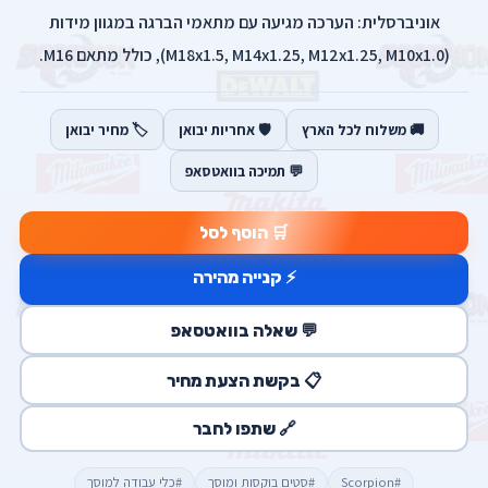
אוניברסלית: הערכה מגיעה עם מתאמי הברגה במגוון מידות
(M18x1.5, M14x1.25, M12x1.25, M10x1.0), כולל מתאם M16.
🚚 משלוח לכל הארץ
🛡️ אחריות יבואן
🏷️ מחיר יבואן
💬 תמיכה בוואטסאפ
🛒 הוסף לסל
⚡ קנייה מהירה
💬 שאלה בוואטסאפ
📋 בקשת הצעת מחיר
🔗 שתפו לחבר
#Scorpion
#סטים בוקסות ומוסך
#כלי עבודה למוסך