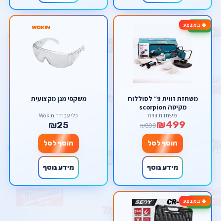
🔥 במבצע
-44%
משחזת זווית 9״ לסוללות
משקפי מגן מקצועית
מקיטה scorpion
משחזות זווית
כלי עבודה Wokin
₪499
₪25
₪899
הוסף לסל
הוסף לסל
מידע נוסף
מידע נוסף
🔥 במבצע
-60%