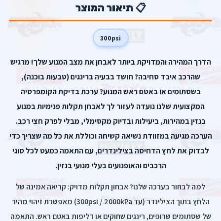
📋 תיאור המוצר
300psi
הדרך המהירה והמדויקת ביותר לאבחן את מצב המנוע שלך! מרגיש
שהרכב איבד סחיבה? חושד בבעיה ברינגים (טבעות בוכנה),
בשסתומים או באטם ראש המנוע? ערכת בדיקת הקומפרסיה
המקצועית שלנו נועדה לעזור לך לאבחן תקלות פנימיות במנוע
בנזין במהירות, ביעילות ובדיוק מקסימלי, מבלי לפרק חצי רכב.
הערכה מגיעה במזוודת נשיאה קשיחה וכוללת את כל מה שצריך כדי
לבדוק את לחץ הדחיסה בצילינדרים, עם התאמה כמעט לכל סוגי
הרכבים והאופנועים בעלי מנועי בנזין.
למה לבחור בערכה שלנו? אבחון תקלות מדויק: קריאה אמינה של
הלחץ בתוך הצילינדר (עד 300psi / 2000kPa) מאפשרת זיהוי מהיר
של שסתומים שרופים, רינגים שחוקים או דליפות באטם ראש. התאמה