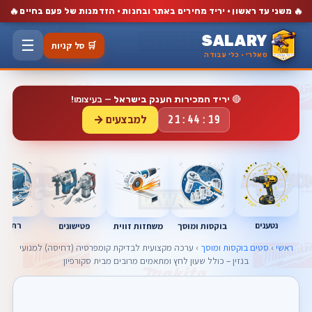
🔥
🔥
משני עד ראשון · יריד מחירים באתר ובחנות · הזדמנות של פעם בחיים
SALARY
☰
🛒 סל קניות
סאלרי · כלי עבודה
🔴
יריד המכירות הענק בישראל
— בעיצומו!
למבצעים →
21:44:18
נטענים
רתכות
בוקסות ומוסך
פטישונים
משחזות זווית
ראשי
›
סטים בוקסות ומוסך
› ערכה מקצועית לבדיקת קומפרסיה (דחיסה) למנועי
בנזין – כולל שעון לחץ ומתאמים מרובים מבית סקורפיון