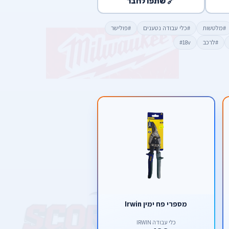
🔗 שתפו לחבר
#מלטשות
#כלי עבודה נטענים
#פולישר
#לרכב
#18v
מספרי פח ימין Irwin
כלי עבודה IRWIN