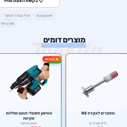
📋 בקשת הצעת מחיר
#Scorpion
#כלי עבודה למוסך
#אורביטלי
מוצרים דומים
🔥 במבצע
-14%
מסמרים לאקדח M8
פטישון חשמלי תואם סוללות
מקיטה
כלים ואביזרים
תואם מקיטה