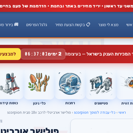
שני עד ראשון · יריד מחירים באתר ובחנות · הזדמנות של פעם בחיים
אשי
מצא לי מוצר
📋 בקשת הצעת מחיר
גלגל הפרסים
🚚 בירור מש
למבצעים
2 ימים
ד המכירות הענק בישראל
— בעיצומו!
06:37:00
רתכות
כוסות קידוח
פטישונים
 זווית
כלי גינון
ראשי
›
כלי עבודה למוסך scorpion
› פולישר אורביטלי לרכב 18v מבית scorpion
ON