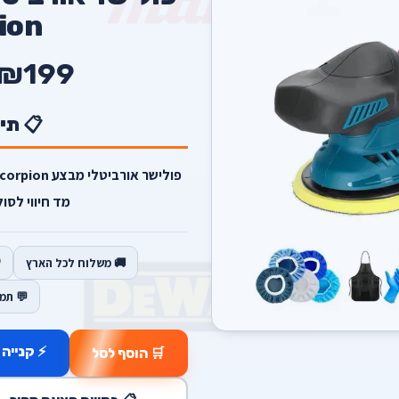
ion
₪199
📋 תי
מד חיווי לסו
🚚 משלוח לכל הארץ
💬 תמ
⚡ קנייה 
🛒 הוסף לסל