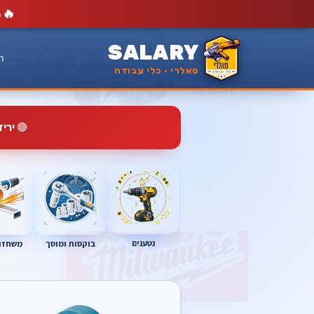
🔥
מ
SALARY
ר
סאלרי · כלי עבודה
🔴
ירי
נטענים
בוקסות ומוסך
משחזות