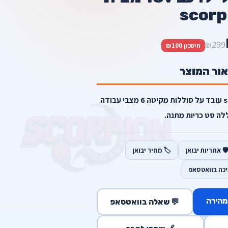
scorp
₪299
חיסכון ₪100
אור המוצר
פולישר אורביטלי מבצע scorpion עובד על סוללות מקיטה 6 מצבי עבודה
ללה סט כריות מתנה.
️ אחריות יבואן
🏷️ מחיר יבואן
יכה בוואטסאפ
מהירה
💬 שאלה בוואטסאפ