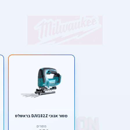
מסור אנוכי DJV182Z בראשלס
מסורים