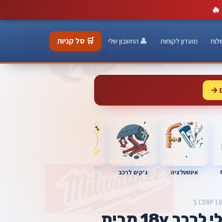
🔥
🛒 סל קניות
לוח
מועדון לקוחות
👤 החשבון שלי
 →
כלי מוסך
אינסטלציה
מברגות
ג'קים לרכב
SCORPI
פולישר אורביטלי לרכב 18v מבית