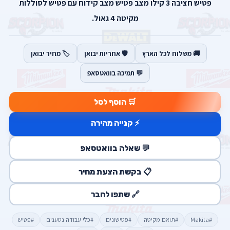
פטיש חציבה 3 קילו מצב פטיש מצב קידוח עם פטיש לסוללות
מקיטה 4 גאול.
🚚 משלוח לכל הארץ
🛡️ אחריות יבואן
🏷️ מחיר יבואן
💬 תמיכה בוואטסאפ
🛒 הוסף לסל
⚡ קנייה מהירה
💬 שאלה בוואטסאפ
📋 בקשת הצעת מחיר
🔗 שתפו לחבר
#Makita
#תואם מקיטה
#פטישונים
#כלי עבודה נטענים
#פטיש