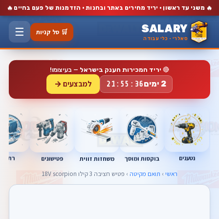
🔥
🔥
משני עד ראשון · יריד מחירים באתר ובחנות · הזדמנות של פעם בחיים
SALARY
☰
🛒 סל קניות
סאלרי · כלי עבודה
🔴
יריד המכירות הענק בישראל
— בעיצומו!
למבצעים →
2 ימים
21:55:35
נטענים
רתכות
בוקסות ומוסך
פטישונים
משחזות זווית
ראשי
›
תואם מקיטה
› פטיש חציבה 3 קילו 18V scorpion