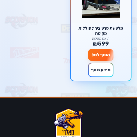
מלטשת סרט ציר לסוללות
מקיטה
תואם מקיטה
₪599
הוסף לסל
מידע נוסף