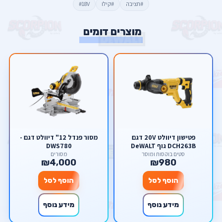
#חציבה
#קילו
#18V
מוצרים דומים
פטישון דיוולט 20V דגם
מסור פנדל 12" דיוולט דגם -
DCH263B גוף DeWALT
DWS780
סטים בוקסות ומוסך
מסורים
₪4,000
₪980
הוסף לסל
הוסף לסל
מידע נוסף
מידע נוסף