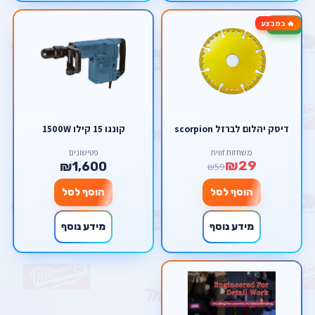
🔥 במבצע
-51%
דיסק יהלום לברזל scorpion
קונגו 15 קילו 1500W
משחזות זווית
פטישונים
₪29
₪1,600
₪59
הוסף לסל
הוסף לסל
מידע נוסף
מידע נוסף