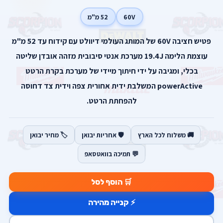
60V
52 מ"מ
פטיש חציבה 60V של המותג העולמי דיוולט עם קידוח עד 52 מ"מ
עוצמת הלימה 19.4J מערכת אנטי סיבובית מזהה אובדן שליטה
בכלי, ומגיבה על ידי חיתוך מיידי של מערכת בקרת הרטט
powerActive המשלבת ידית אחורית צפה וידית צד דחוסה
להפחתת הרטט.
🚚 משלוח לכל הארץ
🛡️ אחריות יבואן
🏷️ מחיר יבואן
💬 תמיכה בוואטסאפ
🛒 הוסף לסל
⚡ קנייה מהירה