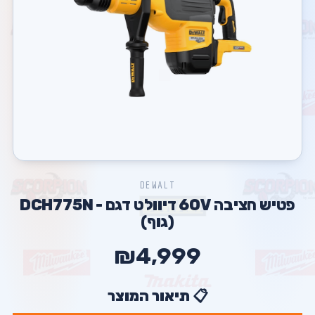
DEWALT
פטיש חציבה 60V דיוולט דגם - DCH775N
(גוף)
₪4,999
📋 תיאור המוצר