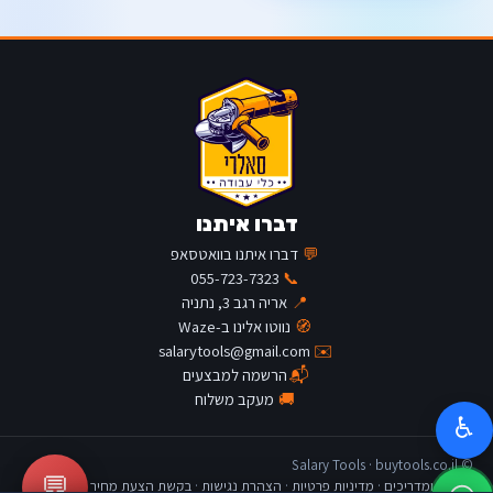
דברו איתנו
💬
דברו איתנו בוואטסאפ
055-723-7323
📞
📍
אריה רגב 3, נתניה
🧭
נווטו אלינו ב-Waze
salarytools@gmail.com
✉️
📬
הרשמה למבצעים
🚚
מעקב משלוח
♿
© Salary Tools · buytools.co.il
💬
כתבות ומדריכים
·
מדיניות פרטיות
·
הצהרת נגישות
·
בקשת הצעת מחיר