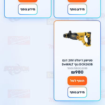
מידע נוסף
מידע נוסף
פטישון דיוולט 20V דגם
DCH263B גוף DeWALT
סטים בוקסות ומוסך
₪980
הוסף לסל
מידע נוסף