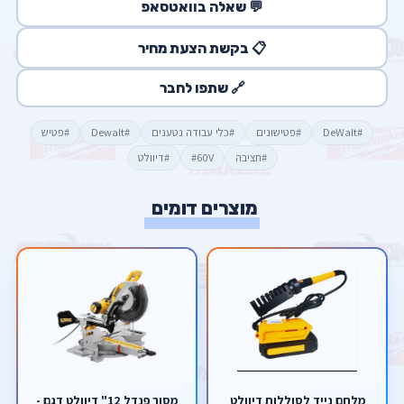
💬 שאלה בוואטסאפ
📋 בקשת הצעת מחיר
🔗 שתפו לחבר
#DeWalt
#פטישונים
#כלי עבודה נטענים
#Dewalt
#פטיש
#חציבה
#60V
#דיוולט
מוצרים דומים
מלחם נייד לסוללות דיוולט
מסור פנדל 12" דיוולט דגם -